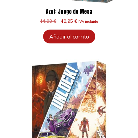
Azul: Juego de Mesa
El
El
44,99
€
40,95
€
IVA incluido
precio
precio
original
actual
Añadir al carrito
era:
es:
44,99 €.
40,95 €.