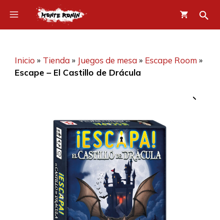
Saltar
Menú
al
contenido
Inicio
»
Tienda
»
Juegos de mesa
»
Escape Room
»
Escape – El Castillo de Drácula