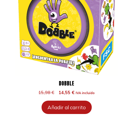
DOBBLE
El
El
15,98
€
14,55
€
IVA incluido
precio
precio
original
actual
Añadir al carrito
era:
es:
15,98 €.
14,55 €.