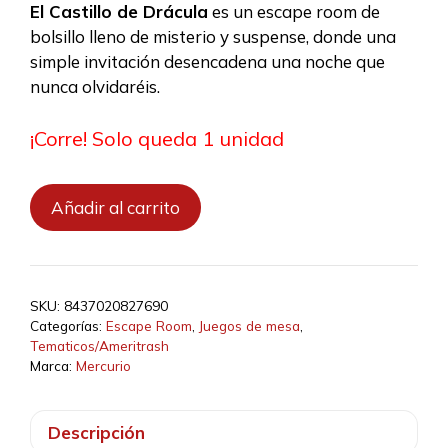
original
actual
El Castillo de Drácula
es un escape room de
era:
es:
bolsillo lleno de misterio y suspense, donde una
14,50 €.
13,05 €.
simple invitación desencadena una noche que
nunca olvidaréis.
¡Corre! Solo queda 1 unidad
Escape
Añadir al carrito
-
El
Castillo
de
SKU:
8437020827690
Drácula
Categorías:
Escape Room
,
Juegos de mesa
,
cantidad
Tematicos/Ameritrash
Marca:
Mercurio
Descripción