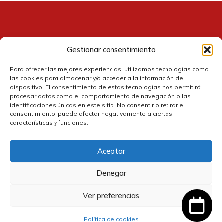
Gestionar consentimiento
Contacto
Para ofrecer las mejores experiencias, utilizamos tecnologías como
las cookies para almacenar y/o acceder a la información del
dispositivo. El consentimiento de estas tecnologías nos permitirá
procesar datos como el comportamiento de navegación o las
identificaciones únicas en este sitio. No consentir o retirar el
consentimiento, puede afectar negativamente a ciertas
características y funciones.
Aceptar
Política de cookies
Denegar
Política de privacidad
Ver preferencias
14,50
€
Añadir al carrito
El
El
13,05
€
Política de devolución y reembolsos
precio
precio
IVA incluido
Política de cookies