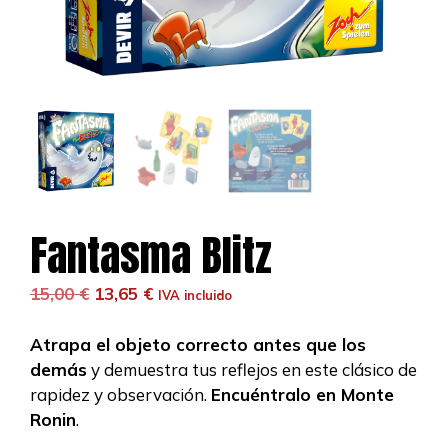
Fantasma Blitz
El
El
15,00
€
13,65
€
IVA incluido
precio
precio
original
actual
Atrapa el objeto correcto antes que los
era:
es:
demás
y demuestra tus reflejos en este clásico de
15,00 €.
13,65 €.
rapidez y observación.
Encuéntralo en Monte
Ronin
.