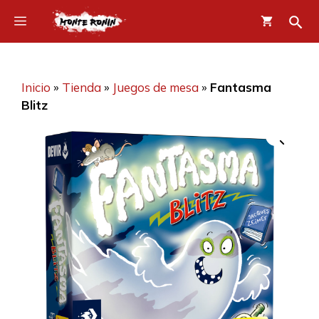
Saltar
Menú
al
contenido
Inicio
»
Tienda
»
Juegos de mesa
»
Fantasma
Blitz