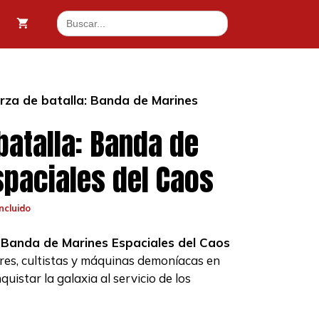
batalla:
Buscar:
Banda
5,10 €.
de
Marines
Espaciales
del
rza de batalla: Banda de Marines
Caos
cantidad
batalla: Banda de
paciales del Caos
ncluido
io
al
: Banda de Marines Espaciales del Caos
res, cultistas y máquinas demoníacas en
10 €.
uistar la galaxia al servicio de los