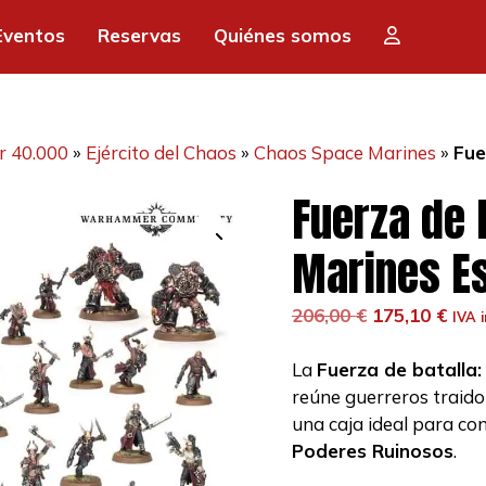
era:
es:
Eventos
Reservas
Quiénes somos
206,00 €.
17
 40.000
»
Ejército del Chaos
»
Chaos Space Marines
»
Fue
Fuerza de 
Marines Es
El
El
206,00
€
175,10
€
IVA i
precio
prec
original
actu
La
Fuerza de batalla
era:
es:
reúne guerreros traido
206,00 €.
175,
una caja ideal para conq
Poderes Ruinosos
.