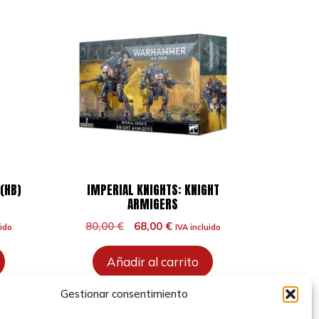
(HB)
IMPERIAL KNIGHTS: KNIGHT
ARMIGERS
El
El
80,00
€
68,00
€
uido
IVA incluido
precio
precio
original
actual
Añadir al carrito
era:
es:
.
80,00 €.
68,00 €.
Gestionar consentimiento