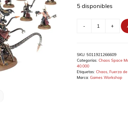
5 disponibles
-
+
Fuerza
de
batalla:
Banda
SKU:
5011921266609
de
Categorías:
Chaos Space Ma
Marines
40.000
Espaciales
Etiquetas:
Chaos
,
Fuerza de 
Marca:
Games Workshop
del
Caos
cantidad