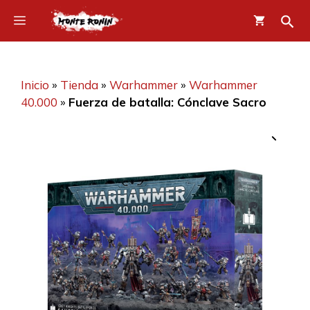
Saltar
Menú
al
contenido
Inicio
»
Tienda
»
Warhammer
»
Warhammer
40.000
»
Fuerza de batalla: Cónclave Sacro