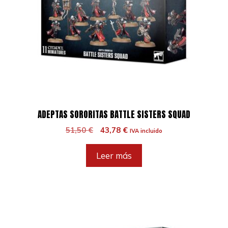
ADEPTAS SORORITAS BATTLE SISTERS SQUAD
El
El
51,50
€
43,78
€
IVA incluido
precio
precio
original
actual
Leer más
era:
es:
51,50 €.
43,78 €.