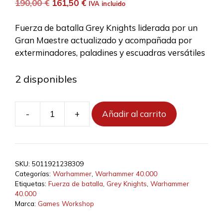
El
El
190,00
€
161,50
€
IVA incluido
precio
precio
original
actual
Fuerza de batalla Grey Knights liderada por un
era:
es:
Gran Maestre actualizado y acompañada por
190,00 €.
161,50 €.
exterminadores, paladines y escuadras versátiles
2 disponibles
-
+
Añadir al carrito
Fuerza
de
batalla:
Cónclave
SKU:
5011921238309
Sacro
Categorías:
Warhammer
,
Warhammer 40.000
cantidad
Etiquetas:
Fuerza de batalla
,
Grey Knights
,
Warhammer
40.000
Marca:
Games Workshop