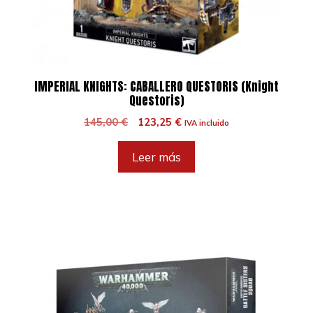
IMPERIAL KNIGHTS: CABALLERO QUESTORIS (Knight
Questoris)
El
El
145,00
€
123,25
€
IVA incluido
precio
precio
original
actual
Leer más
era:
es:
145,00 €.
123,25 €.