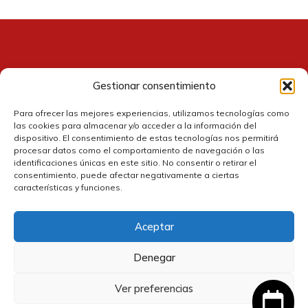
Gestionar consentimiento
Contacto
Para ofrecer las mejores experiencias, utilizamos tecnologías como
las cookies para almacenar y/o acceder a la información del
dispositivo. El consentimiento de estas tecnologías nos permitirá
procesar datos como el comportamiento de navegación o las
identificaciones únicas en este sitio. No consentir o retirar el
consentimiento, puede afectar negativamente a ciertas
características y funciones.
Aceptar
Política de cookies
Denegar
Política de privacidad
Ver preferencias
190,00
€
Añadir al carrito
El
El
161,50
€