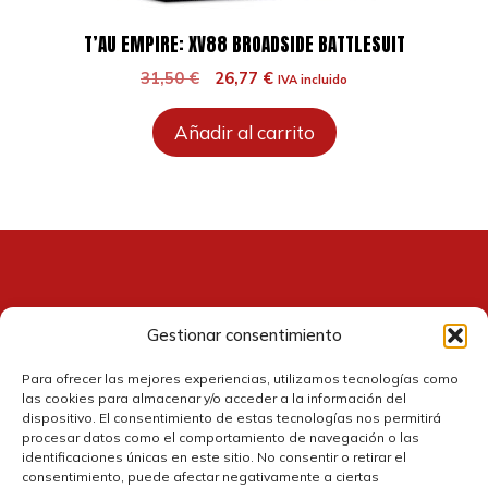
T’AU EMPIRE: XV88 BROADSIDE BATTLESUIT
El
El
31,50
€
26,77
€
IVA incluido
precio
precio
original
actual
Añadir al carrito
era:
es:
31,50 €.
26,77 €.
Gestionar consentimiento
Contacto
Para ofrecer las mejores experiencias, utilizamos tecnologías como
las cookies para almacenar y/o acceder a la información del
dispositivo. El consentimiento de estas tecnologías nos permitirá
procesar datos como el comportamiento de navegación o las
identificaciones únicas en este sitio. No consentir o retirar el
consentimiento, puede afectar negativamente a ciertas