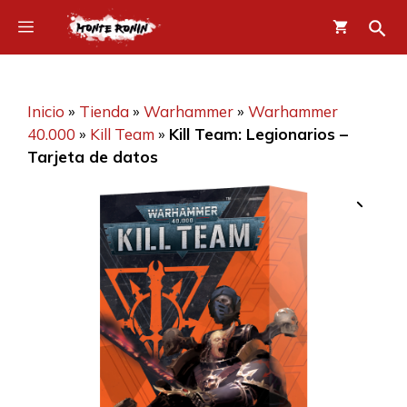
Saltar
Menú
al
contenido
Inicio
»
Tienda
»
Warhammer
»
Warhammer
40.000
»
Kill Team
»
Kill Team: Legionarios –
Tarjeta de datos