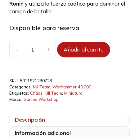
Ronin
y utiliza la fuerza caótica para dominar el
campo de batalla.
Disponible para reserva
-
+
Añadir al carrito
Kill
Team:
Legionarios
-
SKU:
5011921230723
Tarjeta
Categorías:
Kill Team
,
Warhammer 40.000
de
Etiquetas:
Chaos
,
Kill Team
,
Miniatura
datos
Marca:
Games Workshop
cantidad
Descripción
Información adicional