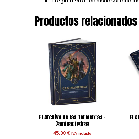
1
reglamento
con modo solitario inc
Productos relacionados
El Archivo de las Tormentas –
El A
Caminapiedras
45,00
€
IVA incluido