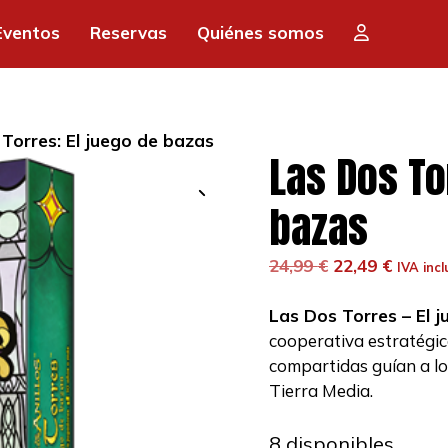
era:
es:
Eventos
Reservas
Quiénes somos
24,99 €.
22,
Torres: El juego de bazas
Las Dos To
bazas
El
El
24,99
€
22,49
€
IVA incl
precio
precio
original
actual
Las Dos Torres – El 
era:
es:
cooperativa estratégic
24,99 €.
22,49 €
compartidas guían a lo
Tierra Media.
8 disponibles