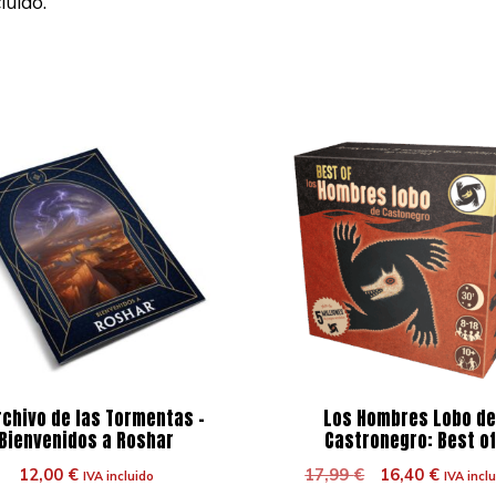
luido.
rchivo de las Tormentas –
Los Hombres Lobo d
Bienvenidos a Roshar
Castronegro: Best of
El
El
12,00
€
17,99
€
16,40
€
IVA incluido
IVA incl