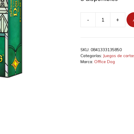
-
+
Las
Dos
Torres:
El
SKU:
0841333135850
juego
Categorías:
Juegos de carta
de
Marca:
Office Dog
bazas
cantidad