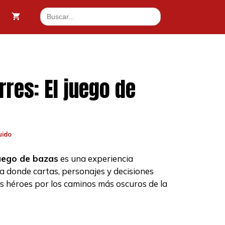
Torres:
Buscar:
El
49 €.
juego
de
bazas
cantidad
rres: El juego de
uido
juego de bazas
es una experiencia
a donde cartas, personajes y decisiones
.
s héroes por los caminos más oscuros de la