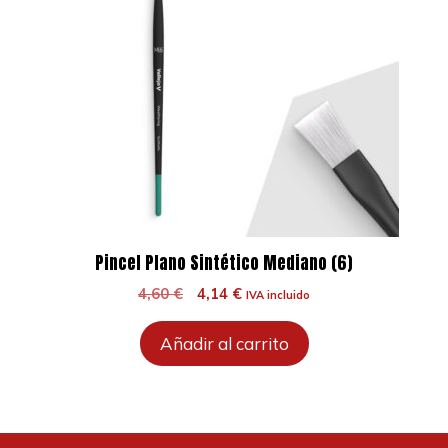
Pincel Plano Sintético Mediano (6)
El
El
4,60
€
4,14
€
IVA incluido
precio
precio
original
actual
Añadir al carrito
era:
es:
4,60 €.
4,14 €.