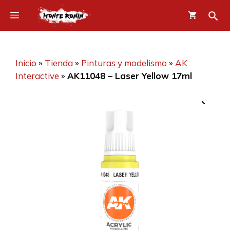
Saltar
Menú
al
contenido
Inicio
»
Tienda
»
Pinturas y modelismo
»
AK
Interactive
»
AK11048 – Laser Yellow 17ml