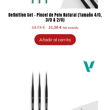
Definition Set – Pincel de Pelo Natural (Tamaño 4/0,
3/0 & 2/0)
El
El
23,73
€
21,36
€
IVA incluido
precio
precio
original
actual
Añadir al carrito
era:
es:
23,73 €.
21,36 €.