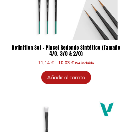
Definition Set – Pincel Redondo Sintético (Tamaño
4/0, 3/0 & 2/0)
El
El
11,14
€
10,03
€
IVA incluido
precio
precio
original
actual
Añadir al carrito
era:
es:
11,14 €.
10,03 €.