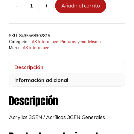
-
+
Añadir al carrito
AK11048
-
Laser
Yellow
SKU:
8435568302815
17ml
Categorías:
AK Interactive
,
Pinturas y modelismo
cantidad
Marca:
AK Interactive
Descripción
Información adicional
Descripción
Acrylics 3GEN / Acrílicos 3GEN Generales