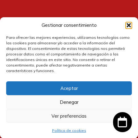
Gestionar consentimiento
Contacto
Para ofrecer las mejores experiencias, utilizamos tecnologías como
las cookies para almacenar y/o acceder a la información del
dispositivo. El consentimiento de estas tecnologías nos permitirá
procesar datos como el comportamiento de navegación o las
identificaciones únicas en este sitio. No consentir o retirar el
consentimiento, puede afectar negativamente a ciertas
características y funciones.
Aceptar
Política de cookies
Denegar
Política de privacidad
Ver preferencias
2,75
€
Añadir al carrito
IVA
Política de devolución y reembolsos
incluido
Política de cookies