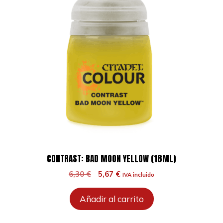
CONTRAST: BAD MOON YELLOW (18ML)
El
El
6,30
€
5,67
€
IVA incluido
precio
precio
original
actual
Añadir al carrito
era:
es:
6,30 €.
5,67 €.