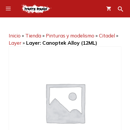
Saltar
Menú
al
contenido
Inicio
»
Tienda
»
Pinturas y modelismo
»
Citadel
»
Layer
»
Layer: Canoptek Alloy (12ML)