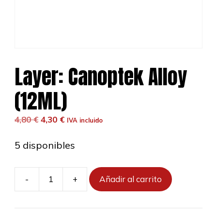
Layer: Canoptek Alloy
(12ML)
El
El
4,80
€
4,30
€
IVA incluido
precio
precio
original
actual
5 disponibles
era:
es:
4,80 €.
4,30 €.
-
+
Añadir al carrito
Layer:
Canoptek
Alloy