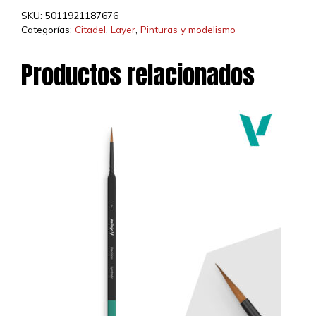
(12ML)
SKU:
5011921187676
cantidad
Categorías:
Citadel
,
Layer
,
Pinturas y modelismo
Productos relacionados