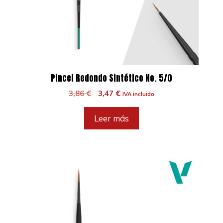
Pincel Redondo Sintético No. 5/0
El
El
3,86
€
3,47
€
IVA incluido
precio
precio
original
actual
Leer más
era:
es:
3,86 €.
3,47 €.