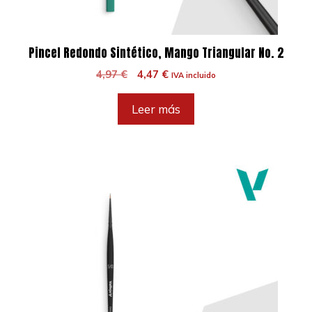
Pincel Redondo Sintético, Mango Triangular No. 2
El
El
4,97
€
4,47
€
IVA incluido
precio
precio
original
actual
Leer más
era:
es:
4,97 €.
4,47 €.