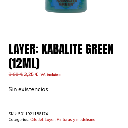
LAYER: KABALITE GREEN
(12ML)
El
El
3,60
€
3,25
€
IVA incluido
precio
precio
original
actual
Sin existencias
era:
es:
3,60 €.
3,25 €.
SKU:
5011921186174
Categorías:
Citadel
,
Layer
,
Pinturas y modelismo