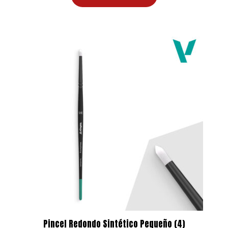
era:
es:
5,89 €.
5,30 €.
Pincel Redondo Sintético Pequeño (4)