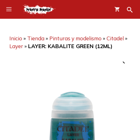
Saltar
Menú
al
contenido
Inicio
»
Tienda
»
Pinturas y modelismo
»
Citadel
»
Layer
»
LAYER: KABALITE GREEN (12ML)