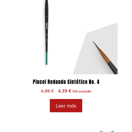
Pincel Redondo Sintético No. 4
El
El
4,88
€
4,39
€
IVA incluido
precio
precio
original
actual
Leer más
era:
es:
4,88 €.
4,39 €.