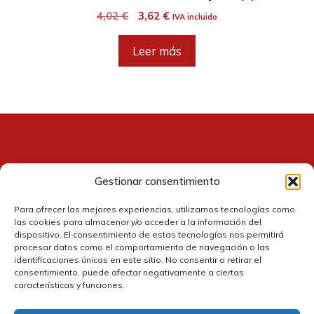
El
El
4,02
€
3,62
€
IVA incluido
precio
precio
original
actual
Leer más
era:
es:
4,02 €.
3,62 €.
Gestionar consentimiento
Contacto
Para ofrecer las mejores experiencias, utilizamos tecnologías como
las cookies para almacenar y/o acceder a la información del
dispositivo. El consentimiento de estas tecnologías nos permitirá
procesar datos como el comportamiento de navegación o las
identificaciones únicas en este sitio. No consentir o retirar el
consentimiento, puede afectar negativamente a ciertas
características y funciones.