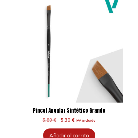
Pincel Angular Sintético Grande
El
El
5,89
€
5,30
€
IVA incluido
precio
precio
original
actual
Añadir al carrito