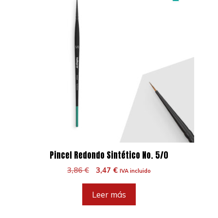
Pincel Redondo Sintético No. 5/0
El
El
3,86
€
3,47
€
IVA incluido
precio
precio
original
actual
Leer más
era:
es:
3,86 €.
3,47 €.