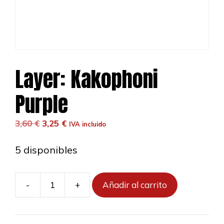
Layer: Kakophoni
Purple
El
El
3,60
€
3,25
€
IVA incluido
precio
precio
original
actual
5 disponibles
era:
es:
3,60 €.
3,25 €.
-
+
Añadir al carrito
Layer:
Kakophoni
Purple