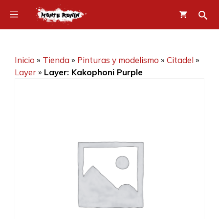
Saltar
Menú
al
contenido
Inicio
»
Tienda
»
Pinturas y modelismo
»
Citadel
»
Layer
»
Layer: Kakophoni Purple