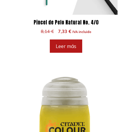
Pincel de Pelo Natural No. 4/0
El
El
8,14
€
7,33
€
IVA incluido
precio
precio
original
actual
Leer más
era:
es:
8,14 €.
7,33 €.