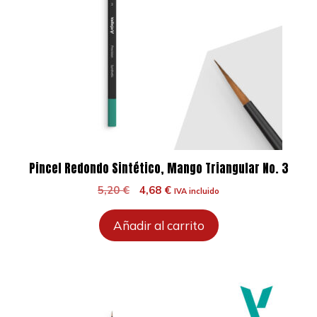
Pincel Redondo Sintético, Mango Triangular No. 3
El
El
5,20
€
4,68
€
IVA incluido
precio
precio
original
actual
Añadir al carrito
era:
es:
5,20 €.
4,68 €.