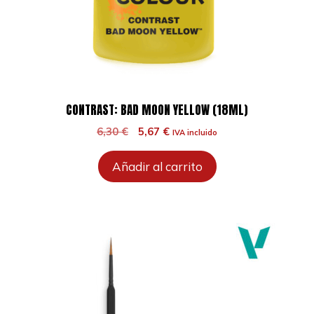
CONTRAST: BAD MOON YELLOW (18ML)
El
El
6,30
€
5,67
€
IVA incluido
precio
precio
original
actual
Añadir al carrito
era:
es:
6,30 €.
5,67 €.