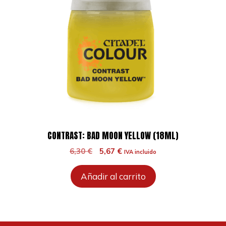
CONTRAST: BAD MOON YELLOW (18ML)
El
El
6,30
€
5,67
€
IVA incluido
precio
precio
original
actual
Añadir al carrito
era:
es:
6,30 €.
5,67 €.