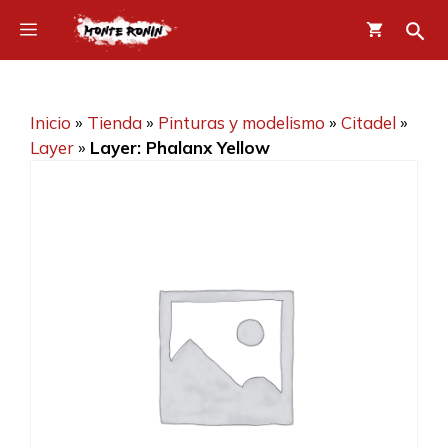
Saltar
Menú
al
contenido
Inicio
»
Tienda
»
Pinturas y modelismo
»
Citadel
»
Layer
»
Layer: Phalanx Yellow