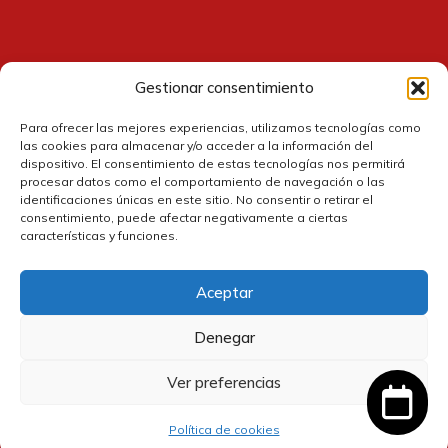
Gestionar consentimiento
Contacto
Para ofrecer las mejores experiencias, utilizamos tecnologías como
las cookies para almacenar y/o acceder a la información del
dispositivo. El consentimiento de estas tecnologías nos permitirá
procesar datos como el comportamiento de navegación o las
identificaciones únicas en este sitio. No consentir o retirar el
consentimiento, puede afectar negativamente a ciertas
características y funciones.
Aceptar
Política de cookies
Denegar
Política de privacidad
Ver preferencias
El
El
3,60
€
3,25
€
Política de devolución y reembolsos
Añadir al carrito
precio
precio
IVA incluido
Política de cookies
original
actual