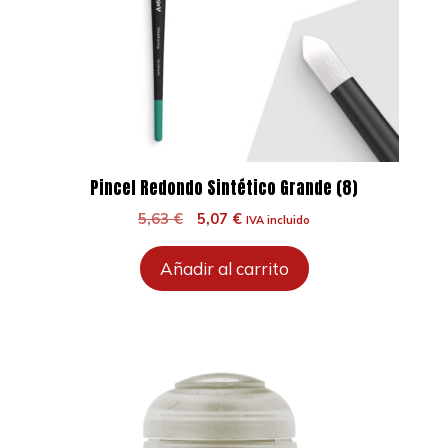
Pincel Redondo Sintético Grande (8)
El
El
5,63
€
5,07
€
IVA incluido
precio
precio
original
actual
Añadir al carrito
era:
es:
5,63 €.
5,07 €.