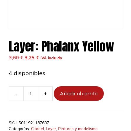
Layer: Phalanx Yellow
El
El
3,60
€
3,25
€
IVA incluido
precio
precio
original
actual
4 disponibles
era:
es:
3,60 €.
3,25 €.
-
+
Añadir al carrito
Layer:
Phalanx
Yellow
cantidad
SKU:
5011921187607
Categorías:
Citadel
,
Layer
,
Pinturas y modelismo