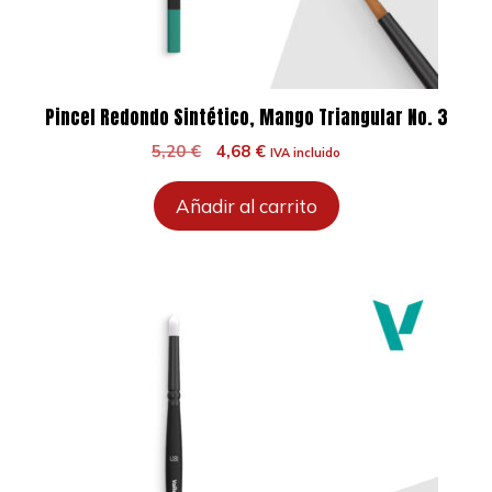
Pincel Redondo Sintético, Mango Triangular No. 3
El
El
5,20
€
4,68
€
IVA incluido
precio
precio
original
actual
Añadir al carrito
era:
es:
5,20 €.
4,68 €.