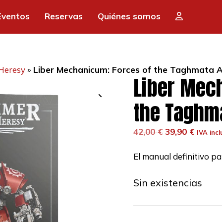
Eventos
Reservas
Quiénes somos
Heresy
»
Liber Mechanicum: Forces of the Taghmata 
Liber Mec
the Taghm
El
El
42,00
€
39,90
€
IVA incl
precio
precio
original
actual
El manual definitivo p
era:
es:
42,00 €.
39,90 €
Sin existencias