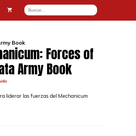
Buscar:
Army Book
hanicum: Forces of
ata Army Book
uido
ara liderar las fuerzas del Mechanicum
.