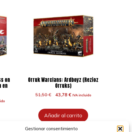
ss on
Orruk Warclans: Ardboyz (Rezioz
n en
Orruks)
El
El
51,50
€
43,78
€
IVA incluido
precio
precio
uido
original
actual
era:
es:
Añadir al carrito
51,50 €.
43,78 €.
.
Gestionar consentimiento