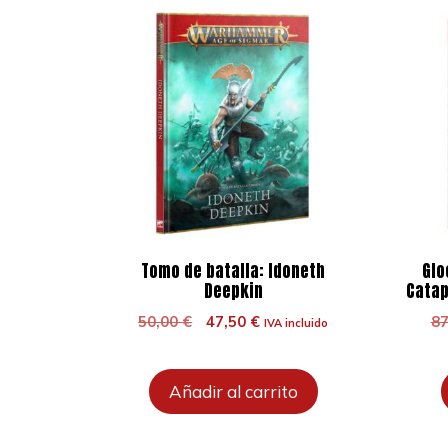
Tomo de batalla: Idoneth
Glo
Deepkin
Catap
El
El
50,00
€
47,50
€
8
IVA incluido
precio
precio
original
actual
era:
es:
Añadir al carrito
50,00 €.
47,50 €.