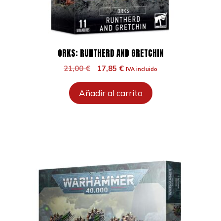
ORKS: RUNTHERD AND GRETCHIN
El
El
21,00
€
17,85
€
IVA incluido
precio
precio
original
actual
Añadir al carrito
era:
es:
21,00 €.
17,85 €.