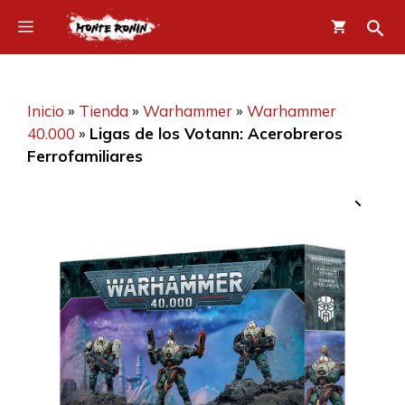
Saltar
Menú
al
contenido
Inicio
»
Tienda
»
Warhammer
»
Warhammer
40.000
»
Ligas de los Votann: Acerobreros
Ferrofamiliares