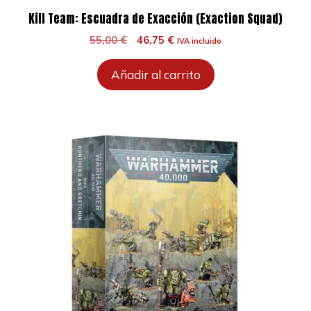
Kill Team: Escuadra de Exacción (Exaction Squad)
El
El
55,00
€
46,75
€
IVA incluido
precio
precio
original
actual
Añadir al carrito
era:
es:
55,00 €.
46,75 €.