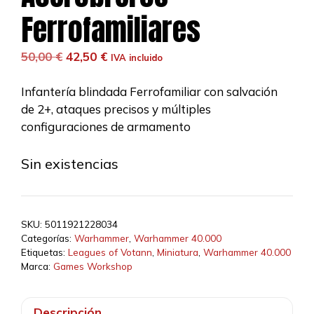
Ferrofamiliares
El
El
50,00
€
42,50
€
IVA incluido
precio
precio
original
actual
Infantería blindada Ferrofamiliar con salvación
era:
es:
de 2+, ataques precisos y múltiples
50,00 €.
42,50 €.
configuraciones de armamento
Sin existencias
SKU:
5011921228034
Categorías:
Warhammer
,
Warhammer 40.000
Etiquetas:
Leagues of Votann
,
Miniatura
,
Warhammer 40.000
Marca:
Games Workshop
Descripción