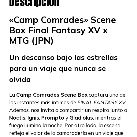
Descripción
Box
(JPN)
«Camp Comrades» Scene
cantidad
Box Final Fantasy XV x
MTG (JPN)
Un descanso bajo las estrellas
para un viaje que nunca se
olvida
La
Camp Comrades Scene Box
captura uno de
los instantes más íntimos de
FINAL FANTASY XV
.
Además, nos invita a compartir un respiro junto a
Noctis
,
Ignis
,
Prompto
y
Gladiolus
, mientras el
fuego ilumina la noche. Por otro lado, la escena
refleja el valor de la camaradería en un viaje que