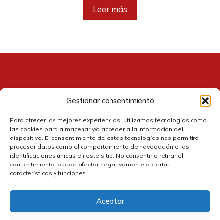
original
actual
Leer más
era:
es:
44,99 €.
40,95 €.
Gestionar consentimiento
Contacto
Para ofrecer las mejores experiencias, utilizamos tecnologías como
las cookies para almacenar y/o acceder a la información del
dispositivo. El consentimiento de estas tecnologías nos permitirá
procesar datos como el comportamiento de navegación o las
identificaciones únicas en este sitio. No consentir o retirar el
consentimiento, puede afectar negativamente a ciertas
características y funciones.
Aceptar
Política de cookies