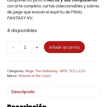
con arte completo, cartas coleccionables y sobres
de juego que evocan el espíritu de
FINAL
FANTASY XV
.
4 disponibles
-
+
Añadir al carrito
Magic:
The
Gathering
|
Categorías:
Magic The Gathering - MTG
,
TCG y LCG
Final
Marca:
Wizards of the Coast
Fantasy
–
Descripción
"Camp
Comrades"
Scene