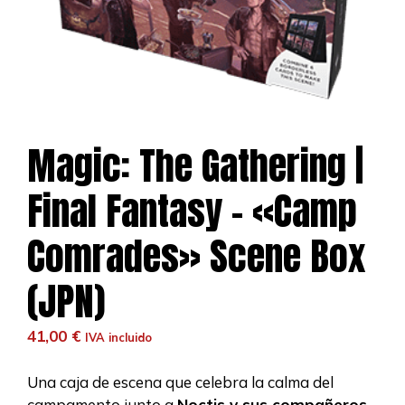
Magic: The Gathering |
Final Fantasy – «Camp
Comrades» Scene Box
(JPN)
41,00
€
IVA incluido
Una caja de escena que celebra la calma del
campamento junto a
Noctis y sus compañeros
,