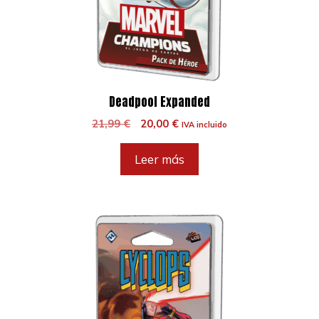
Deadpool Expanded
El
El
21,99
€
20,00
€
IVA incluido
precio
precio
original
actual
Leer más
era:
es:
21,99 €.
20,00 €.