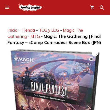
Saltar
Menú
al
contenido
Inicio
»
Tienda
»
TCG y LCG
»
Magic The
Gathering - MTG
»
Magic: The Gathering | Final
Fantasy – «Camp Comrades» Scene Box (JPN)