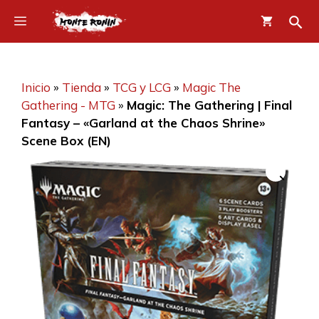
Saltar
Menú
al
contenido
Inicio
»
Tienda
»
TCG y LCG
»
Magic The
Gathering - MTG
»
Magic: The Gathering | Final
Fantasy – «Garland at the Chaos Shrine»
Scene Box (EN)