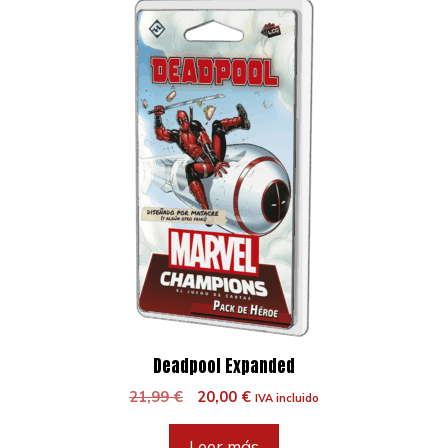
Deadpool Expanded
El
El
21,99
€
20,00
€
IVA incluido
precio
precio
original
actual
Leer más