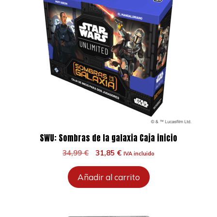
SWU: Sombras de la galaxia Caja inicio
El
El
34,99
€
31,85
€
IVA incluido
precio
precio
original
actual
Añadir al carrito
era:
es:
34,99 €.
31,85 €.