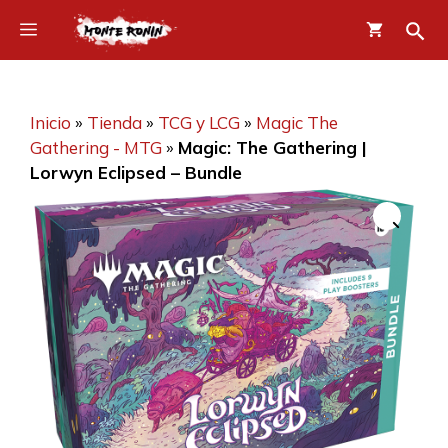
Saltar
Menú
al
contenido
Inicio
»
Tienda
»
TCG y LCG
»
Magic The
Gathering - MTG
»
Magic: The Gathering |
Lorwyn Eclipsed – Bundle