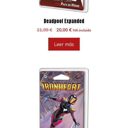
Deadpool Expanded
El
El
21,99
€
20,00
€
IVA incluido
precio
precio
original
actual
Leer más
era:
es:
21,99 €.
20,00 €.