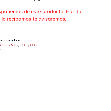
sponemos de este producto. Haz tu
 lo recibamos te avisaremos.
erjudicadora
ering - MTG
,
TCG y LCG
t