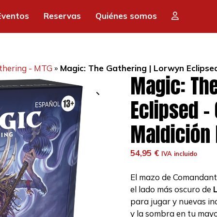
Eventos
Reservas
Quiénes somos
thering - MTG
»
Magic: The Gathering | Lorwyn Eclips
Magic: The
Eclipsed 
Maldición 
54,95
€
IVA incluido
El mazo de Comandan
el lado más oscuro de
para jugar y nuevas in
y la sombra en tu mayo