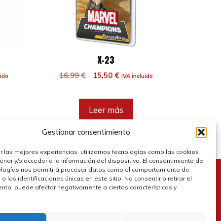
X-23
El
El
16,99
€
15,50
€
uido
IVA incluido
precio
precio
original
actual
era:
es:
Leer más
.
16,99 €.
15,50 €.
Gestionar consentimiento
r las mejores experiencias, utilizamos tecnologías como las cookies
nar y/o acceder a la información del dispositivo. El consentimiento de
ologías nos permitirá procesar datos como el comportamiento de
 las identificaciones únicas en este sitio. No consentir o retirar el
olítica de cookies
nto, puede afectar negativamente a ciertas características y
olítica de privacidad