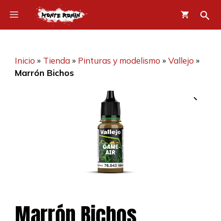
Saltar
Menú
al
contenido
Inicio
»
Tienda
»
Pinturas y modelismo
»
Vallejo
»
Marrón Bichos
Marrón Bichos