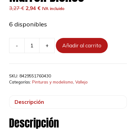
El
El
3,27
€
2,94
€
IVA incluido
precio
precio
original
actual
6 disponibles
era:
es:
3,27 €.
2,94 €.
-
+
Añadir al carrito
Marrón
Bichos
cantidad
SKU:
8429551760430
Categorías:
Pinturas y modelismo
,
Vallejo
Descripción
Descripción