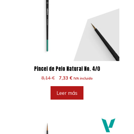
Pincel de Pelo Natural No. 4/0
El
El
8,14
€
7,33
€
IVA incluido
precio
precio
original
actual
Leer más
era:
es:
8,14 €.
7,33 €.