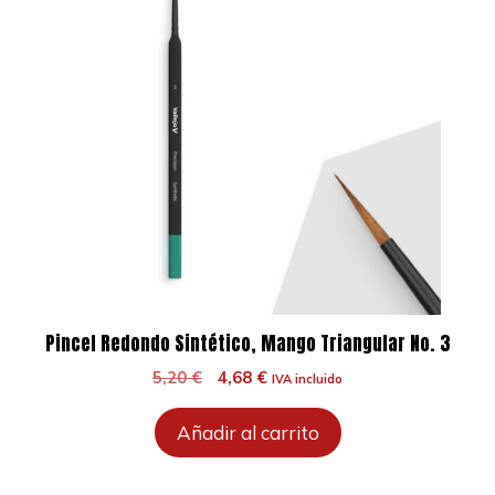
Pincel Redondo Sintético, Mango Triangular No. 3
El
El
5,20
€
4,68
€
IVA incluido
precio
precio
original
actual
Añadir al carrito
era:
es:
5,20 €.
4,68 €.