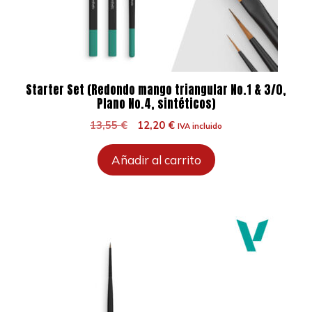
Starter Set (Redondo mango triangular No.1 & 3/0,
Plano No.4, sintéticos)
El
El
13,55
€
12,20
€
IVA incluido
precio
precio
original
actual
Añadir al carrito
era:
es:
13,55 €.
12,20 €.