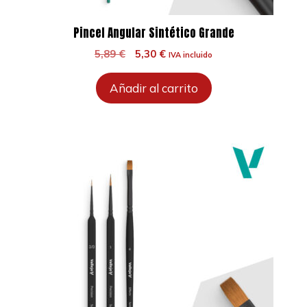
Pincel Angular Sintético Grande
El
El
5,89
€
5,30
€
IVA incluido
precio
precio
original
actual
Añadir al carrito
era:
es:
5,89 €.
5,30 €.