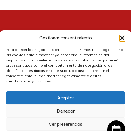
Gestionar consentimiento
Contacto
Para ofrecer las mejores experiencias, utilizamos tecnologías como
las cookies para almacenar y/o acceder a la información del
dispositivo. El consentimiento de estas tecnologías nos permitirá
procesar datos como el comportamiento de navegación o las
identificaciones únicas en este sitio. No consentir o retirar el
consentimiento, puede afectar negativamente a ciertas
características y funciones.
Aceptar
Política de cookies
Denegar
Política de privacidad
Ver preferencias
El
El
3,27
€
2,94
€