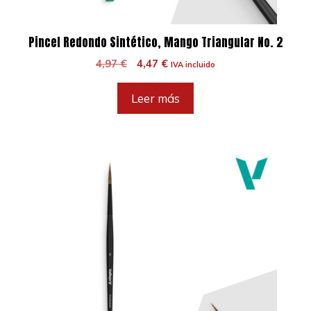
Pincel Redondo Sintético, Mango Triangular No. 2
El
El
4,97
€
4,47
€
IVA incluido
precio
precio
original
actual
Leer más
era:
es:
4,97 €.
4,47 €.