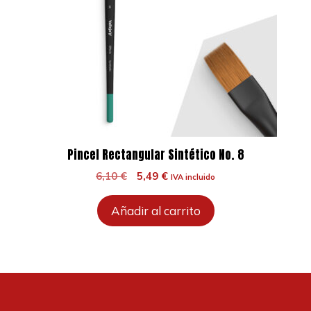
Pincel Rectangular Sintético No. 8
El
El
6,10
€
5,49
€
IVA incluido
precio
precio
original
actual
Añadir al carrito
era:
es:
6,10 €.
5,49 €.