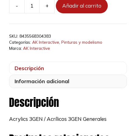
-
+
Añadir al carrito
AK11205
-
Metallic
Green
SKU:
8435568304383
17ml
Categorías:
AK Interactive
,
Pinturas y modelismo
cantidad
Marca:
AK Interactive
Descripción
Información adicional
Descripción
Acrylics 3GEN / Acrílicos 3GEN Generales