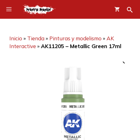
Saltar
Menú
al
contenido
Inicio
»
Tienda
»
Pinturas y modelismo
»
AK
Interactive
»
AK11205 – Metallic Green 17ml