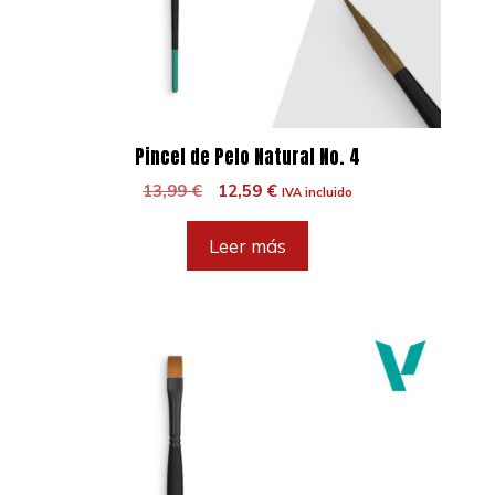
Pincel de Pelo Natural No. 4
El
El
13,99
€
12,59
€
IVA incluido
precio
precio
original
actual
Leer más
era:
es:
13,99 €.
12,59 €.