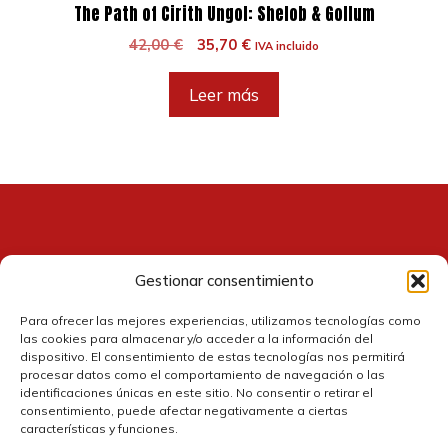
The Path of Cirith Ungol: Shelob & Gollum
El
El
42,00
€
35,70
€
IVA incluido
precio
precio
original
actual
Leer más
era:
es:
42,00 €.
35,70 €.
Gestionar consentimiento
Contacto
Para ofrecer las mejores experiencias, utilizamos tecnologías como
las cookies para almacenar y/o acceder a la información del
dispositivo. El consentimiento de estas tecnologías nos permitirá
procesar datos como el comportamiento de navegación o las
identificaciones únicas en este sitio. No consentir o retirar el
consentimiento, puede afectar negativamente a ciertas
características y funciones.