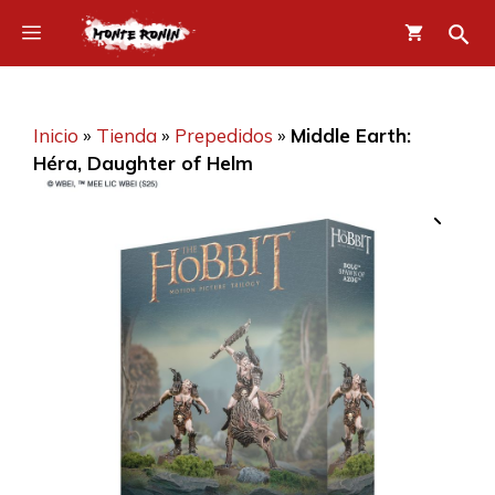
Saltar
Menú
al
contenido
Inicio
»
Tienda
»
Prepedidos
»
Middle Earth:
Héra, Daughter of Helm