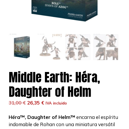
Middle Earth: Héra,
Daughter of Helm
El
El
31,00
€
26,35
€
IVA incluido
precio
precio
original
actual
Héra™, Daughter of Helm™
encarna el espíritu
era:
es:
indomable de Rohan con una miniatura versátil