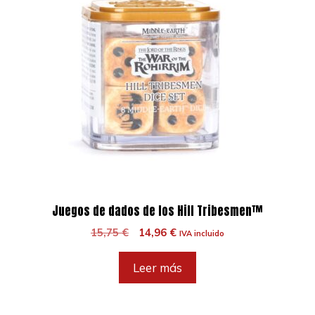
Juegos de dados de los Hill Tribesmen™
El
El
15,75
€
14,96
€
IVA incluido
precio
precio
original
actual
Leer más
era:
es:
15,75 €.
14,96 €.