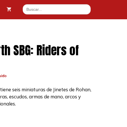
SBG:
Buscar:
Riders
70 €.
of
Rohan
cantidad
th SBG: Riders of
uido
ntiene seis miniaturas de Jinetes de Rohan,
as, escudos, armas de mano, arcos y
.
ionales.