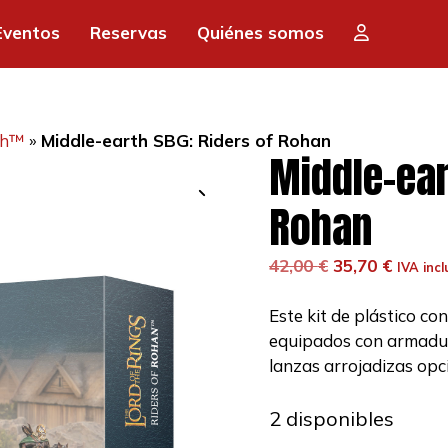
era:
es:
Eventos
Reservas
Quiénes somos
42,00 €.
35,
th™
»
Middle-earth SBG: Riders of Rohan
Middle-ear
Rohan
El
El
42,00
€
35,70
€
IVA incl
precio
precio
original
actual
Este kit de plástico co
era:
es:
equipados con armadur
42,00 €.
35,70 €
lanzas arrojadizas opc
2 disponibles