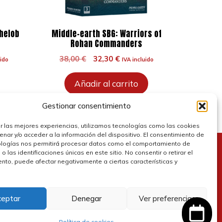
Shelob
Middle-earth SBG: Warriors of
Rohan Commanders
El
El
38,00
€
32,30
€
uido
IVA incluido
precio
precio
original
actual
Añadir al carrito
era:
es:
.
38,00 €.
32,30 €.
Gestionar consentimiento
r las mejores experiencias, utilizamos tecnologías como las cookies
nar y/o acceder a la información del dispositivo. El consentimiento de
ologías nos permitirá procesar datos como el comportamiento de
 las identificaciones únicas en este sitio. No consentir o retirar el
olítica de cookies
nto, puede afectar negativamente a ciertas características y
olítica de privacidad
ceptar
Denegar
Ver preferencias
olítica de devolución y reembolsos
Política de cookies