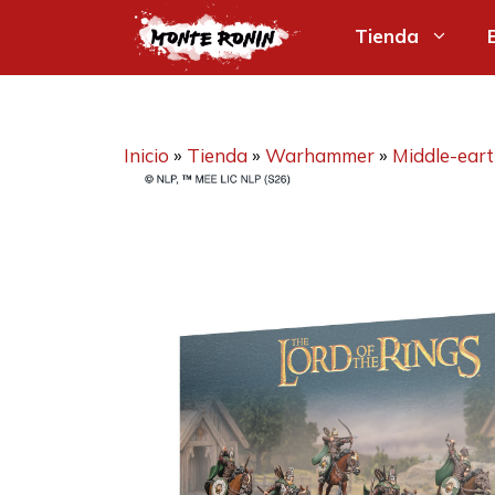
Saltar
Tienda
al
contenido
Inicio
»
Tienda
»
Warhammer
»
Middle-ear