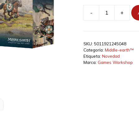
-
+
Middle-
earth
SBG:
Riders
SKU:
5011921245048
of
Categoría:
Middle-earth™
Rohan
Etiqueta:
Novedad
cantidad
Marca:
Games Workshop