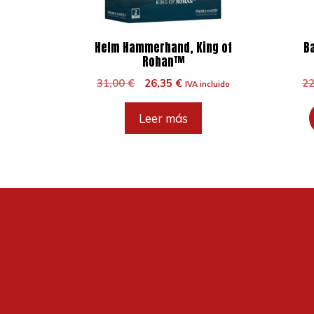
Helm Hammerhand, King of
B
Rohan™
El
El
31,00
€
26,35
€
2
IVA incluido
precio
precio
original
actual
Leer más
era:
es:
31,00 €.
26,35 €.