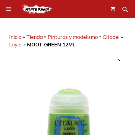
Saltar
Menú
al
contenido
Inicio
»
Tienda
»
Pinturas y modelismo
»
Citadel
»
Layer
»
MOOT GREEN 12ML