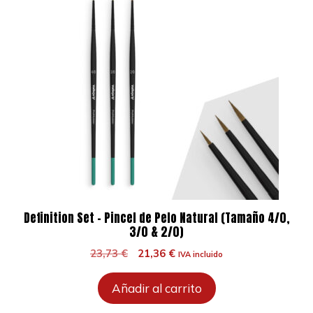
Definition Set – Pincel de Pelo Natural (Tamaño 4/0,
3/0 & 2/0)
El
El
23,73
€
21,36
€
IVA incluido
precio
precio
original
actual
Añadir al carrito
era:
es:
23,73 €.
21,36 €.