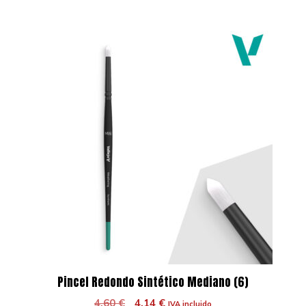
Pincel Redondo Sintético Mediano (6)
El
El
4,60
€
4,14
€
IVA incluido