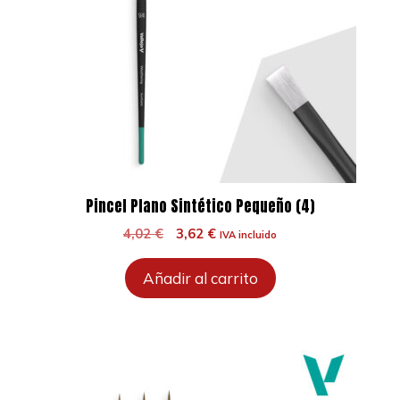
Pincel Plano Sintético Pequeño (4)
El
El
4,02
€
3,62
€
IVA incluido
precio
precio
original
actual
Añadir al carrito
era:
es:
4,02 €.
3,62 €.