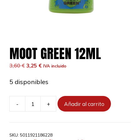
MOOT GREEN 12ML
El
El
3,60
€
3,25
€
IVA incluido
precio
precio
original
actual
5 disponibles
era:
es:
3,60 €.
3,25 €.
-
+
Añadir al carrito
MOOT
GREEN
12ML
cantidad
SKU:
5011921186228