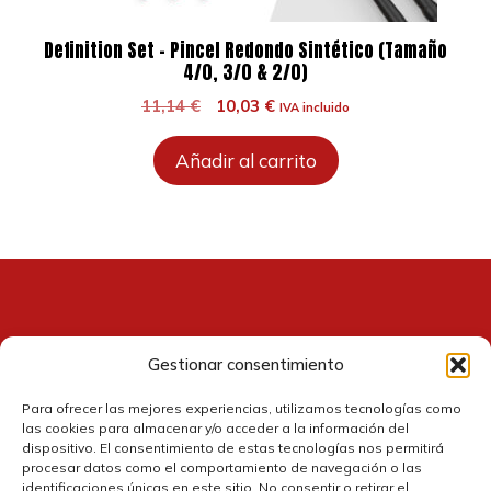
Definition Set – Pincel Redondo Sintético (Tamaño
4/0, 3/0 & 2/0)
El
El
11,14
€
10,03
€
IVA incluido
precio
precio
original
actual
Añadir al carrito
era:
es:
11,14 €.
10,03 €.
Gestionar consentimiento
Contacto
Para ofrecer las mejores experiencias, utilizamos tecnologías como
las cookies para almacenar y/o acceder a la información del
dispositivo. El consentimiento de estas tecnologías nos permitirá
procesar datos como el comportamiento de navegación o las
identificaciones únicas en este sitio. No consentir o retirar el