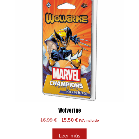
Wolverine
El
El
16,99
€
15,50
€
IVA incluido
precio
precio
original
actual
Leer más