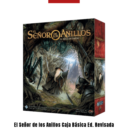
era:
es:
16,99 €.
15,50 €.
El Señor de los Anillos Caja Básica Ed. Revisada