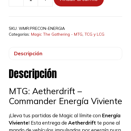
MTG:
Aetherdrift
-
Commander
SKU:
WMR:PRECON-ENERGIA
Energía
Categorías:
Magic The Gathering - MTG
,
TCG y LCG
Viviente
cantidad
Descripción
Descripción
MTG: Aetherdrift –
Commander Energía Viviente
¡Lleva tus partidas de Magic al límite con
Energía
Viviente
! Esta entrega de
Aetherdrift
te pone al
mando de vehículos impulsados por energía pura