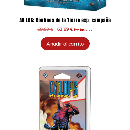
AH LCG: Confines de la Tierra exp. campaña
El
El
69,99
€
63,69
€
IVA incluido
precio
precio
original
actual
Añadir al carrito
era:
es:
69,99 €.
63,69 €.