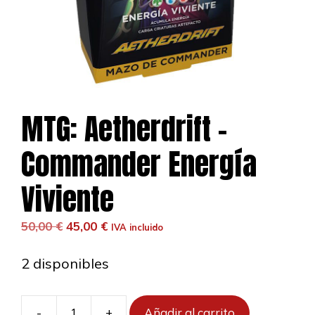
MTG: Aetherdrift –
Commander Energía
Viviente
El
El
50,00
€
45,00
€
IVA incluido
precio
precio
original
actual
2 disponibles
era:
es:
50,00 €.
45,00 €.
-
+
Añadir al carrito