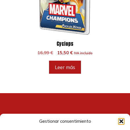
Cyclops
El
El
16,99
€
15,50
€
IVA incluido
precio
precio
original
actual
Leer más
era:
es:
16,99 €.
15,50 €.
Gestionar consentimiento