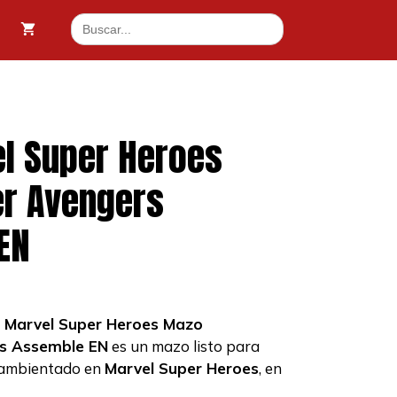
Super
Buscar:
Heroes
Commander
Avengers
Assemble
EN
cantidad
l Super Heroes
r Avengers
EN
g Marvel Super Heroes Mazo
s Assemble EN
es un mazo listo para
ambientado en
Marvel Super Heroes
, en