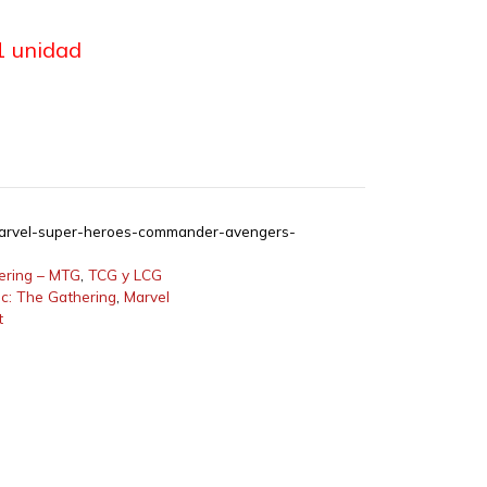
1 unidad
rvel-super-heroes-commander-avengers-
ering – MTG
,
TCG y LCG
c: The Gathering
,
Marvel
t