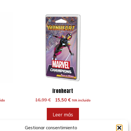
Ironheart
El
El
16,99
€
15,50
€
uido
IVA incluido
precio
precio
original
actual
Leer más
era:
es:
.
16,99 €.
15,50 €.
Gestionar consentimiento