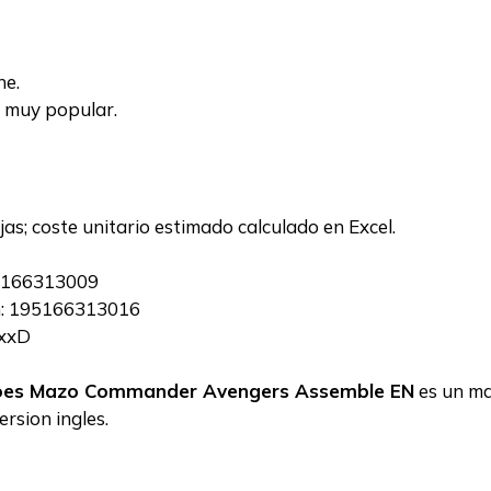
ne.
 muy popular.
jas; coste unitario estimado calculado en Excel.
95166313009
en: 195166313016
xxD
eroes Mazo Commander Avengers Assemble EN
es un ma
version ingles.