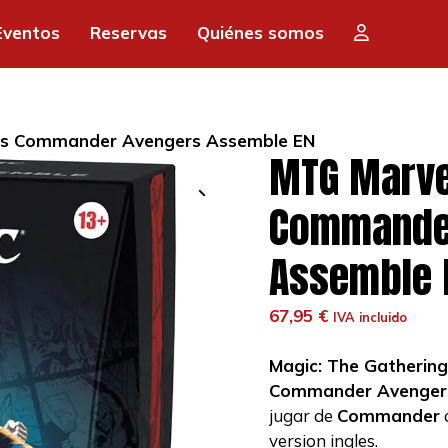
Eventos
Reservas
Quiénes somos
es Commander Avengers Assemble EN
MTG Marve
Commande
Assemble 
67,95
€
IVA incluido
Magic: The Gatherin
Commander Avenger
jugar de
Commander
version ingles.