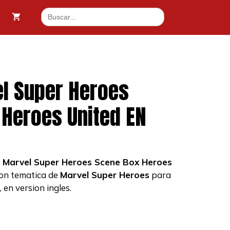
Super
Buscar:
Heroes
Scene
Box
Heroes
United
EN
l Super Heroes
cantidad
Heroes United EN
g Marvel Super Heroes Scene Box Heroes
ion tematica de
Marvel Super Heroes
para
, en version ingles.