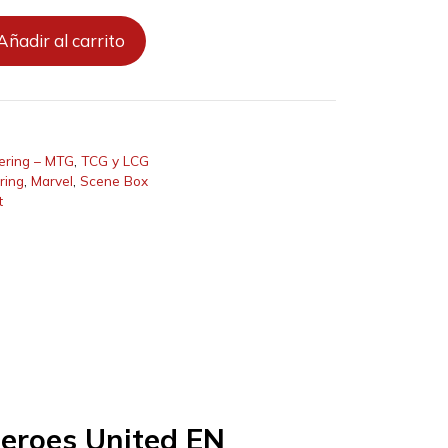
Añadir al carrito
ering – MTG
,
TCG y LCG
ring
,
Marvel
,
Scene Box
t
eroes United EN