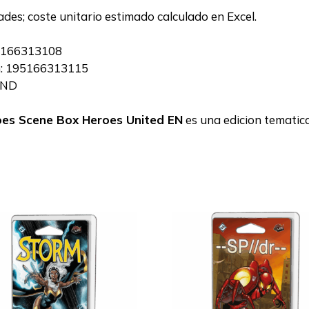
ades; coste unitario estimado calculado en Excel.
95166313108
en: 195166313115
END
oes Scene Box Heroes United EN
es una edicion tematic