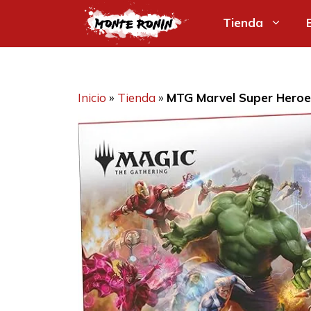
Saltar
Tienda
al
contenido
Inicio
»
Tienda
»
MTG Marvel Super Heroe