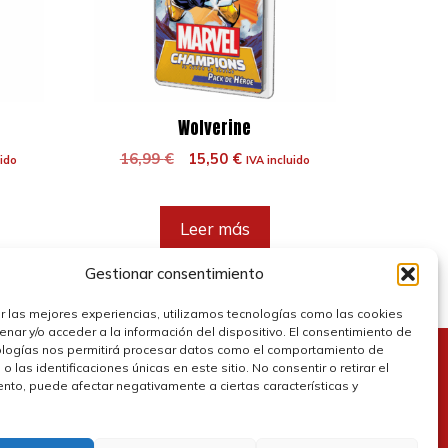
Wolverine
El
El
16,99
€
15,50
€
uido
IVA incluido
precio
precio
original
actual
era:
es:
Leer más
.
16,99 €.
15,50 €.
Gestionar consentimiento
r las mejores experiencias, utilizamos tecnologías como las cookies
nar y/o acceder a la información del dispositivo. El consentimiento de
ologías nos permitirá procesar datos como el comportamiento de
 las identificaciones únicas en este sitio. No consentir o retirar el
olítica de cookies
nto, puede afectar negativamente a ciertas características y
olítica de privacidad