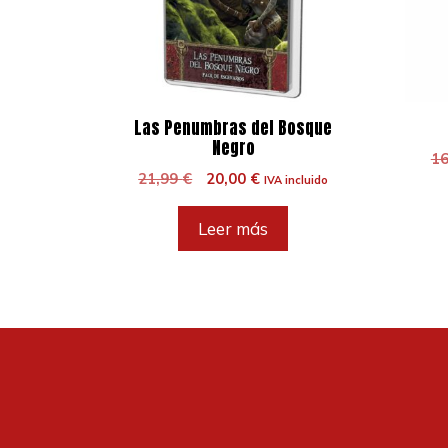
Las Penumbras del Bosque
Negro
1
El
El
21,99
€
20,00
€
IVA incluido
precio
precio
original
actual
Leer más
era:
es:
21,99 €.
20,00 €.