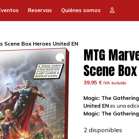
Eventos
Reservas
Quiénes somos
s Scene Box Heroes United EN
MTG Marve
Scene Box 
39,95
€
IVA incluido
Magic: The Gatherin
United EN
es una edic
Magic: The Gathering
2 disponibles