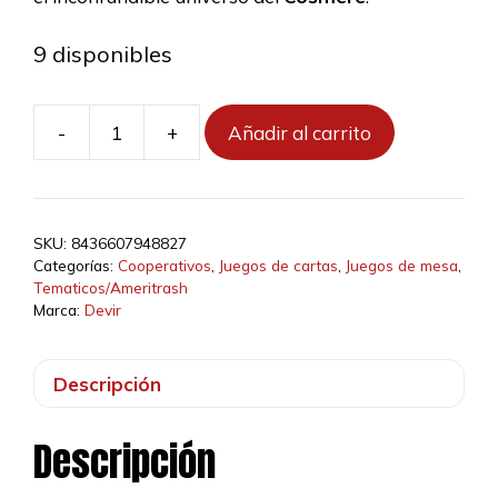
9 disponibles
-
+
Añadir al carrito
Nacidos
de
la
Bruma
SKU:
8436607948827
cantidad
Categorías:
Cooperativos
,
Juegos de cartas
,
Juegos de mesa
,
Tematicos/Ameritrash
Marca:
Devir
Descripción
Descripción