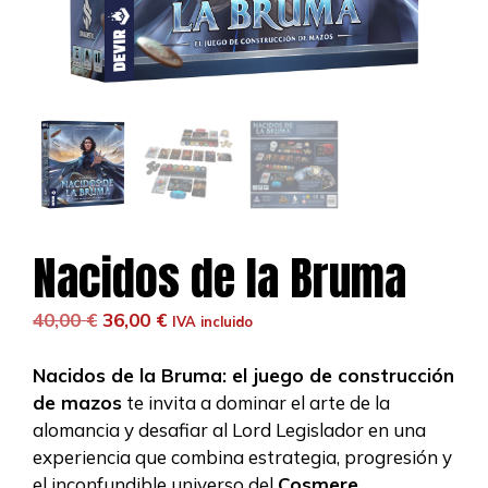
Nacidos de la Bruma
El
El
40,00
€
36,00
€
IVA incluido
precio
precio
original
actual
Nacidos de la Bruma: el juego de construcción
era:
es:
de mazos
te invita a dominar el arte de la
40,00 €.
36,00 €.
alomancia y desafiar al Lord Legislador en una
experiencia que combina estrategia, progresión y
el inconfundible universo del
Cosmere
.