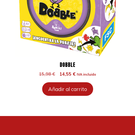
DOBBLE
El
El
15,98
€
14,55
€
IVA incluido
precio
precio
original
actual
Añadir al carrito
era:
es:
15,98 €.
14,55 €.