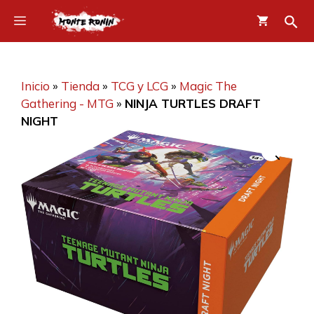
Saltar
Menú
al
contenido
Inicio
»
Tienda
»
TCG y LCG
»
Magic The
Gathering - MTG
»
NINJA TURTLES DRAFT
NIGHT