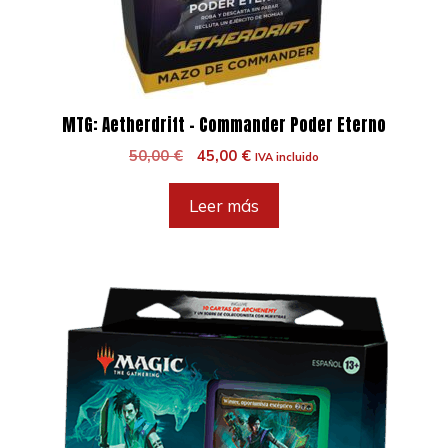
MTG: Aetherdrift – Commander Poder Eterno
El
El
50,00
€
45,00
€
IVA incluido
precio
precio
original
actual
Leer más
era:
es:
50,00 €.
45,00 €.