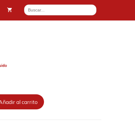
Buscar:
50 €.
uido
.
Añadir al carrito