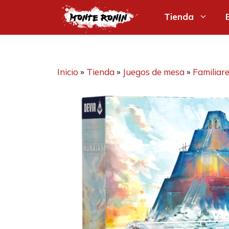
Saltar
Tienda
al
contenido
Inicio
»
Tienda
»
Juegos de mesa
»
Familiar