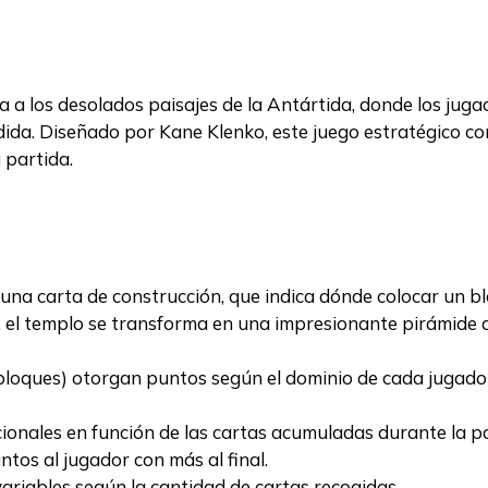
a a los desolados paisajes de la Antártida, donde los jug
dida. Diseñado por Kane Klenko, este juego estratégico co
 partida.
na carta de construcción, que indica dónde colocar un blo
el templo se transforma en una impresionante pirámide d
loques) otorgan puntos según el dominio de cada jugador 
onales en función de las cartas acumuladas durante la pa
tos al jugador con más al final.
ariables según la cantidad de cartas recogidas.