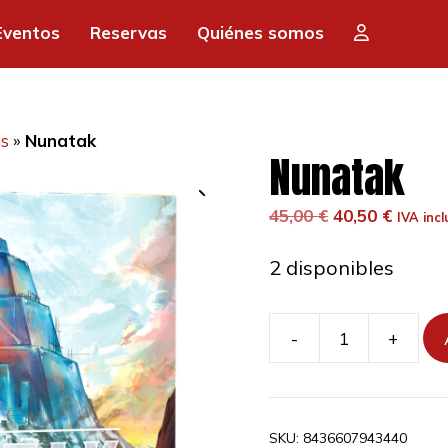
era:
es:
Eventos
Reservas
Quiénes somos
45,00 €.
40,
es
»
Nunatak
Nunatak
El
El
45,00
€
40,50
€
IVA incl
precio
precio
original
actual
2 disponibles
era:
es:
45,00 €.
40,50 €
-
+
Nunatak
cantidad
SKU:
8436607943440