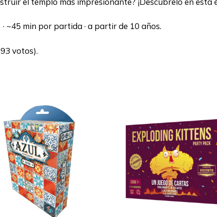
struir el templo más impresionante? ¡Descúbrelo en esta 
· ~45 min por partida · a partir de 10 años.
093 votos).