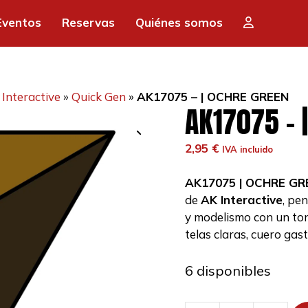
Eventos
Reservas
Quiénes somos
Interactive
»
Quick Gen
»
AK17075 – | OCHRE GREEN
AK17075 – 
2,95
€
IVA incluido
AK17075 | OCHRE GR
de
AK Interactive
, pe
y modelismo con un ton
telas claras, cuero gas
6 disponibles