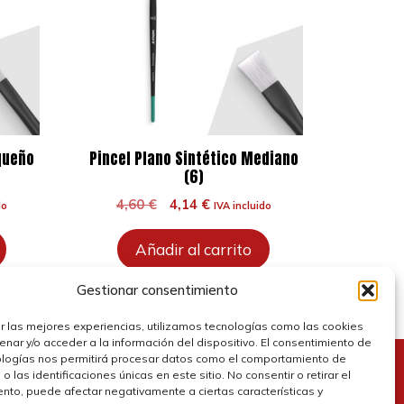
queño
Pincel Plano Sintético Mediano
(6)
El
El
4,60
€
4,14
€
do
IVA incluido
precio
precio
original
actual
Añadir al carrito
era:
es:
4,60 €.
4,14 €.
Gestionar consentimiento
r las mejores experiencias, utilizamos tecnologías como las cookies
nar y/o acceder a la información del dispositivo. El consentimiento de
ologías nos permitirá procesar datos como el comportamiento de
 las identificaciones únicas en este sitio. No consentir o retirar el
olítica de cookies
nto, puede afectar negativamente a ciertas características y