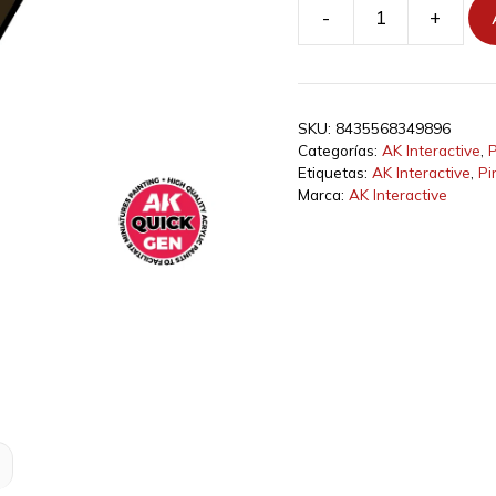
-
+
AK17075
-
|
OCHRE
SKU:
8435568349896
GREEN
Categorías:
AK Interactive
,
P
cantidad
Etiquetas:
AK Interactive
,
Pi
Marca:
AK Interactive