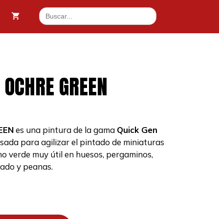
|
Buscar:
OCHRE
GREEN
cantidad
| OCHRE GREEN
EEN
es una pintura de la gama
Quick Gen
nsada para agilizar el pintado de miniaturas
o verde muy útil en huesos, pergaminos,
tado y peanas.