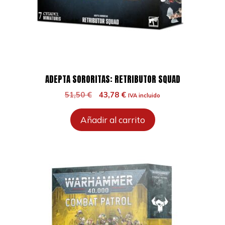
ADEPTA SORORITAS: RETRIBUTOR SQUAD
El
El
51,50
€
43,78
€
IVA incluido
precio
precio
original
actual
Añadir al carrito
era:
es:
51,50 €.
43,78 €.