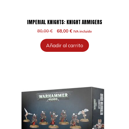
IMPERIAL KNIGHTS: KNIGHT ARMIGERS
El
El
80,00
€
68,00
€
IVA incluido
precio
precio
original
actual
Añadir al carrito
era:
es:
80,00 €.
68,00 €.