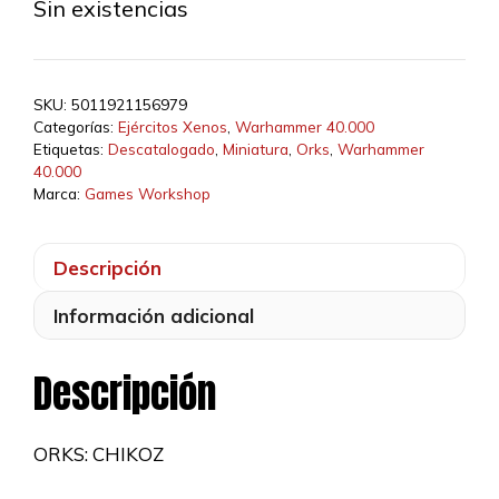
original
actual
Sin existencias
era:
es:
37,00 €.
31,45 €.
SKU:
5011921156979
Categorías:
Ejércitos Xenos
,
Warhammer 40.000
Etiquetas:
Descatalogado
,
Miniatura
,
Orks
,
Warhammer
40.000
Marca:
Games Workshop
Descripción
Información adicional
Descripción
ORKS: CHIKOZ