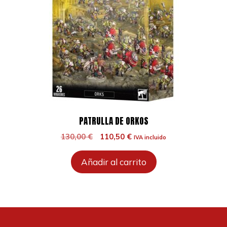
PATRULLA DE ORKOS
El
El
130,00
€
110,50
€
IVA incluido
precio
precio
original
actual
Añadir al carrito
era:
es:
130,00 €.
110,50 €.