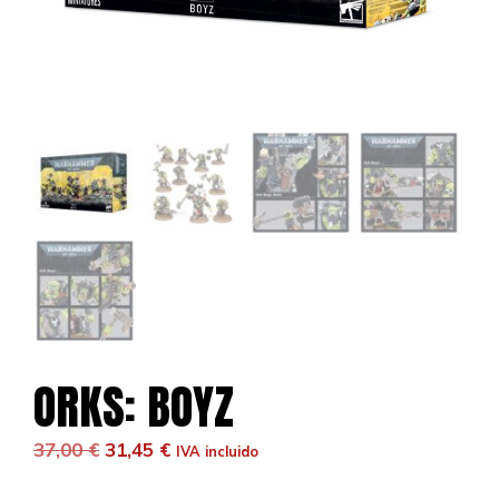
ORKS: BOYZ
El
El
37,00
€
31,45
€
IVA incluido
precio
precio