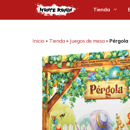
Saltar
Tienda
al
contenido
Inicio
»
Tienda
»
Juegos de mesa
»
Pérgola