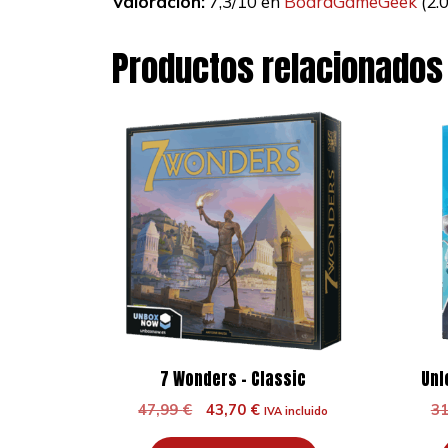
Valoración:
7,3/10 en
BoardGameGeek
(2.
Productos relacionados
7 Wonders – Classic
Unl
El
El
47,99
€
43,70
€
3
IVA incluido
precio
precio