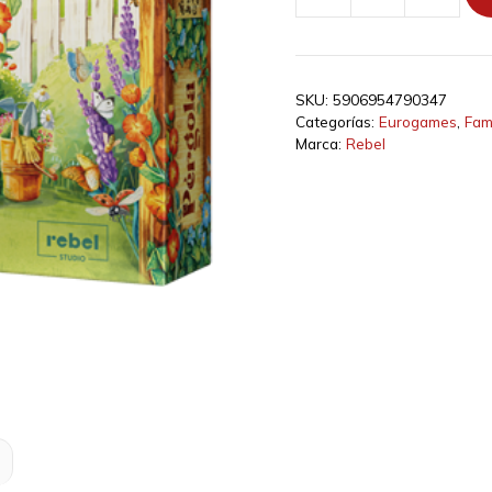
Pérgola
cantidad
SKU:
5906954790347
Categorías:
Eurogames
,
Fami
Marca:
Rebel