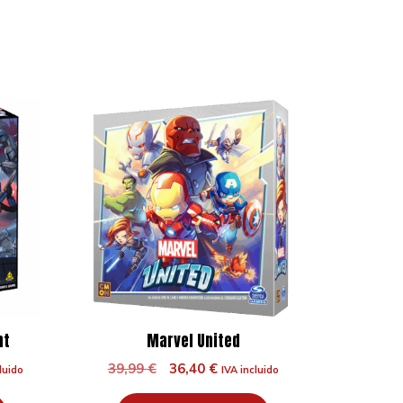
nt
Marvel United
El
El
39,99
€
36,40
€
luido
IVA incluido
o
precio
precio