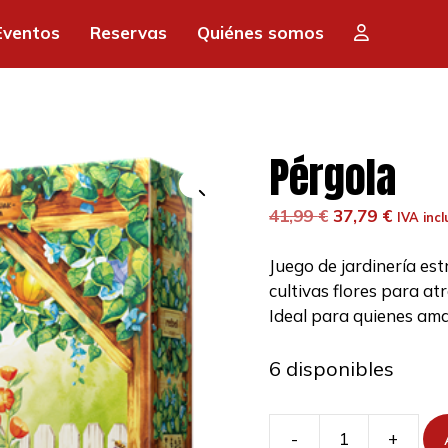
era:
es:
Eventos
Reservas
Quiénes somos
41,99 €.
37,
Pérgola
El
El
41,99
€
37,79
€
IVA incl
precio
precio
original
actual
Juego de jardinería est
era:
es:
cultivas flores para atr
41,99 €.
37,79 €
Ideal para quienes aman
6 disponibles
-
+