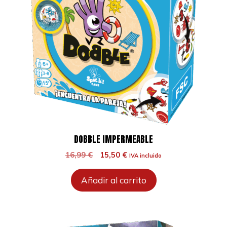
DOBBLE IMPERMEABLE
El
El
16,99
€
15,50
€
IVA incluido
precio
precio
original
actual
Añadir al carrito
era:
es:
16,99 €.
15,50 €.