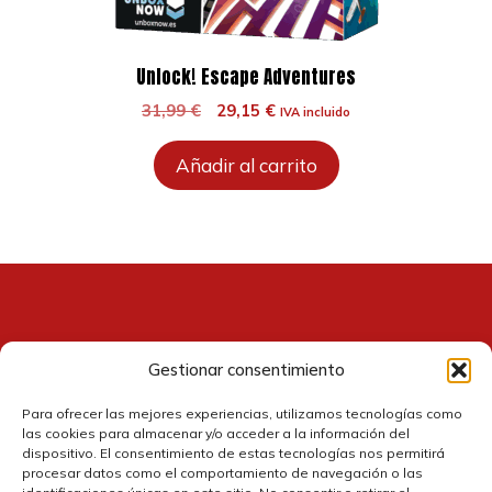
Unlock! Escape Adventures
El
El
31,99
€
29,15
€
IVA incluido
precio
precio
original
actual
Añadir al carrito
era:
es:
31,99 €.
29,15 €.
Gestionar consentimiento
Contacto
Para ofrecer las mejores experiencias, utilizamos tecnologías como
las cookies para almacenar y/o acceder a la información del
dispositivo. El consentimiento de estas tecnologías nos permitirá
procesar datos como el comportamiento de navegación o las