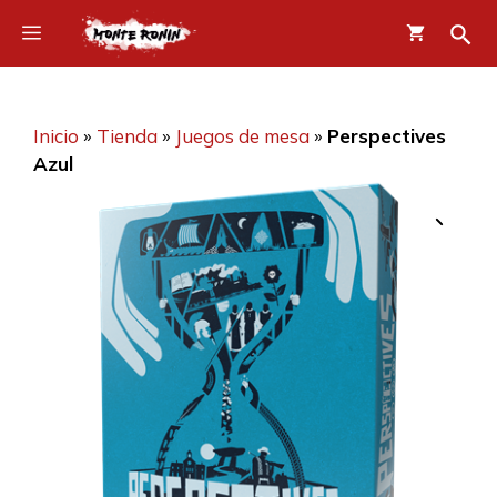
Saltar
Menú
al
contenido
Inicio
»
Tienda
»
Juegos de mesa
»
Perspectives
Azul