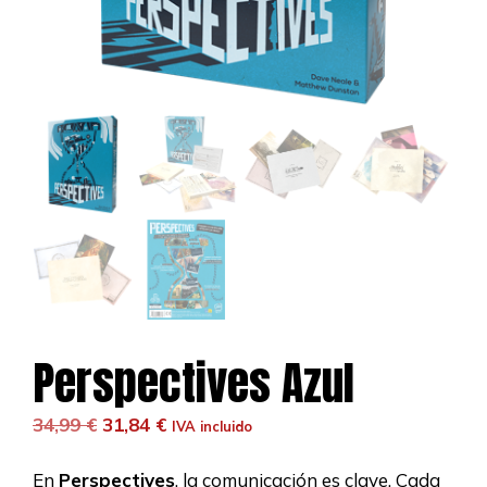
Perspectives Azul
El
El
34,99
€
31,84
€
IVA incluido
precio
precio
original
actual
En
Perspectives
, la comunicación es clave. Cada