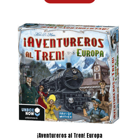
era:
es:
31,99 €.
29,15 €.
¡Aventureros al Tren! Europa