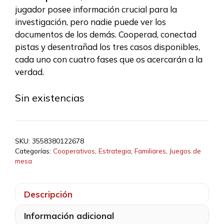
era:
es:
jugador posee información crucial para la
34,99 €.
31,84 €.
investigación, pero nadie puede ver los
documentos de los demás. Cooperad, conectad
pistas y desentrañad los tres casos disponibles,
cada uno con cuatro fases que os acercarán a la
verdad.
Sin existencias
SKU:
3558380122678
Categorías:
Cooperativos
,
Estrategia
,
Familiares
,
Juegos de
mesa
Descripción
Información adicional