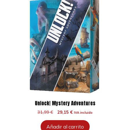
Unlock! Mystery Adventures
El
El
31,99
€
29,15
€
IVA incluido
precio
precio
original
actual
Añadir al carrito