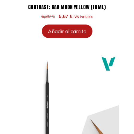
CONTRAST: BAD MOON YELLOW (18ML)
El
El
6,30
€
5,67
€
IVA incluido
precio
precio
original
actual
Añadir al carrito
era:
es:
6,30 €.
5,67 €.