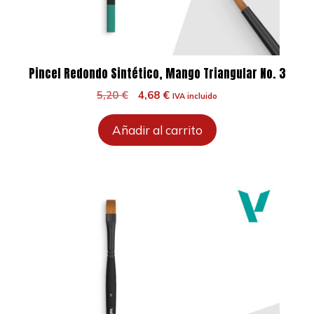
Pincel Redondo Sintético, Mango Triangular No. 3
El
El
5,20
€
4,68
€
IVA incluido
precio
precio
original
actual
Añadir al carrito
era:
es:
5,20 €.
4,68 €.