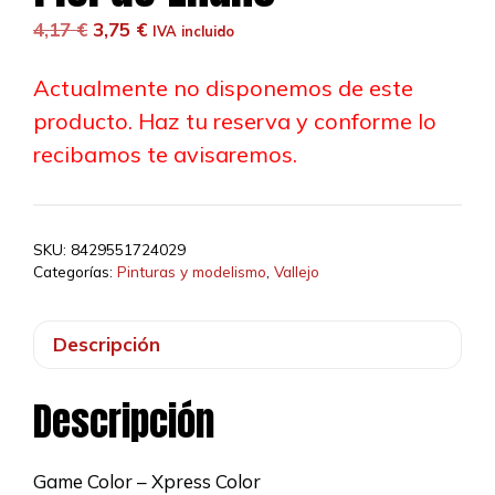
El
El
4,17
€
3,75
€
IVA incluido
precio
precio
original
actual
Actualmente no disponemos de este
era:
es:
producto. Haz tu reserva y conforme lo
4,17 €.
3,75 €.
recibamos te avisaremos.
SKU:
8429551724029
Categorías:
Pinturas y modelismo
,
Vallejo
Descripción
Descripción
Game Color – Xpress Color