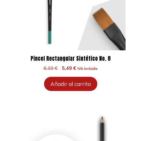
Pincel Rectangular Sintético No. 8
El
El
6,10
€
5,49
€
IVA incluido
precio
precio
original
actual
Añadir al carrito
era:
es:
6,10 €.
5,49 €.