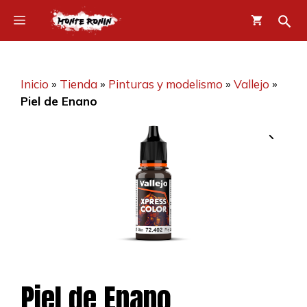
Saltar
Menú
al
contenido
Inicio
»
Tienda
»
Pinturas y modelismo
»
Vallejo
»
Piel de Enano
Piel de Enano