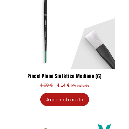
Pincel Plano Sintético Mediano (6)
El
El
4,60
€
4,14
€
IVA incluido
precio
precio
original
actual
Añadir al carrito
era:
es:
4,60 €.
4,14 €.