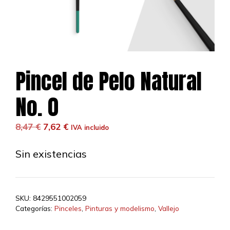
Pincel de Pelo Natural
No. 0
El
El
8,47
€
7,62
€
IVA incluido
precio
precio
original
actual
Sin existencias
era:
es:
8,47 €.
7,62 €.
SKU:
8429551002059
Categorías:
Pinceles
,
Pinturas y modelismo
,
Vallejo