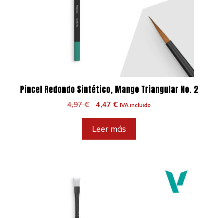
Pincel Redondo Sintético, Mango Triangular No. 2
El
El
4,97
€
4,47
€
IVA incluido
precio
precio
original
actual
Leer más
era:
es:
4,97 €.
4,47 €.