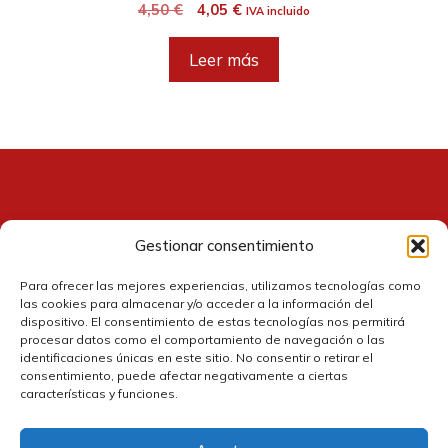
El
El
4,50
€
4,05
€
IVA incluido
precio
precio
original
actual
Leer más
era:
es:
4,50 €.
4,05 €.
Gestionar consentimiento
Contacto
Para ofrecer las mejores experiencias, utilizamos tecnologías como
las cookies para almacenar y/o acceder a la información del
dispositivo. El consentimiento de estas tecnologías nos permitirá
procesar datos como el comportamiento de navegación o las
identificaciones únicas en este sitio. No consentir o retirar el
consentimiento, puede afectar negativamente a ciertas
características y funciones.