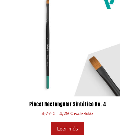
Pincel Rectangular Sintético No. 4
El
El
4,77
€
4,29
€
IVA incluido
precio
precio
original
actual
Leer más
era:
es: