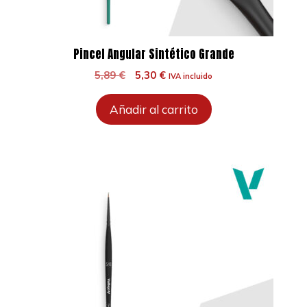
Pincel Angular Sintético Grande
El
El
5,89
€
5,30
€
IVA incluido
precio
precio
original
actual
Añadir al carrito
era:
es:
5,89 €.
5,30 €.