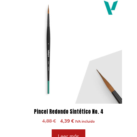
Pincel Redondo Sintético No. 4
El
El
4,88
€
4,39
€
IVA incluido
precio
precio
original
actual
Leer más