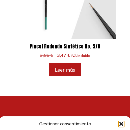
Pincel Redondo Sintético No. 5/0
El
El
3,86
€
3,47
€
IVA incluido
precio
precio
original
actual
Leer más
era:
es:
3,86 €.
3,47 €.
Gestionar consentimiento