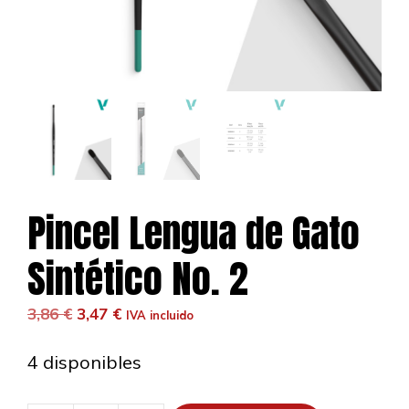
Pincel Lengua de Gato
Sintético No. 2
El
El
3,86
€
3,47
€
IVA incluido
precio
precio
original
actual
4 disponibles
era:
es:
3,86 €.
3,47 €.