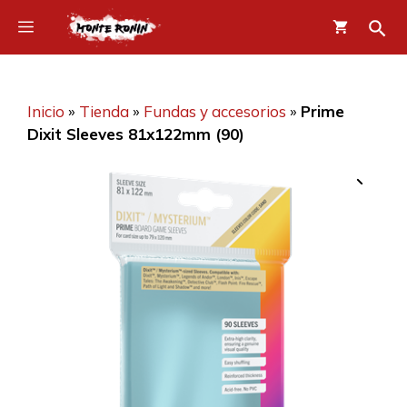
Saltar
Menú
al
contenido
Inicio
»
Tienda
»
Fundas y accesorios
»
Prime
Dixit Sleeves 81x122mm (90)