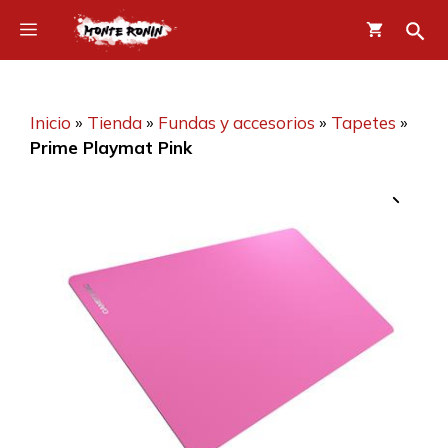
Saltar
Menú
al
contenido
Inicio
»
Tienda
»
Fundas y accesorios
»
Tapetes
»
Prime Playmat Pink