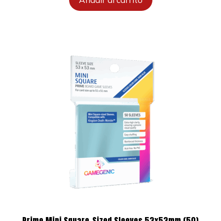
Prime Mini Square-Sized Sleeves 53x53mm (50)