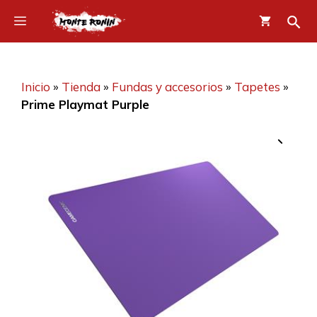
Saltar
Menú
al
contenido
Inicio
»
Tienda
»
Fundas y accesorios
»
Tapetes
»
Prime Playmat Purple