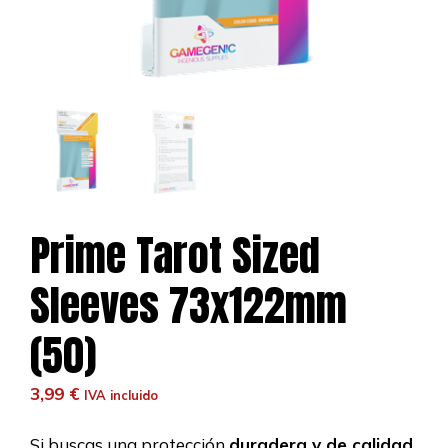
Prime Tarot Sized
Sleeves 73x122mm
(50)
3,99
€
IVA incluido
Si buscas una protección
duradera y de calidad
,