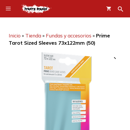
Saltar
Menú
al
contenido
Inicio
»
Tienda
»
Fundas y accesorios
»
Prime
Tarot Sized Sleeves 73x122mm (50)