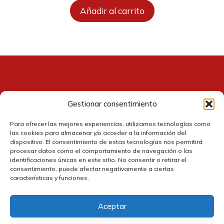
original
actual
Añadir al carrito
era:
es:
109,99 €.
100,10 €.
Gestionar consentimiento
Contacto
Para ofrecer las mejores experiencias, utilizamos tecnologías como
las cookies para almacenar y/o acceder a la información del
dispositivo. El consentimiento de estas tecnologías nos permitirá
procesar datos como el comportamiento de navegación o las
identificaciones únicas en este sitio. No consentir o retirar el
consentimiento, puede afectar negativamente a ciertas
características y funciones.
Aceptar
Política de cookies