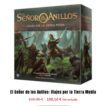
El Señor de los Anillos: Viajes por la Tierra Media
El
El
109,99
€
100,10
€
IVA incluido
precio
precio