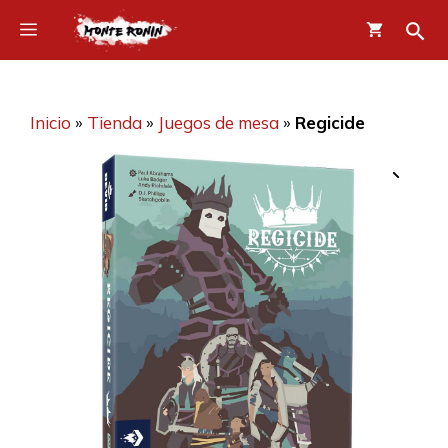
Saltar
Menú
al
contenido
Inicio
»
Tienda
»
Juegos de mesa
»
Regicide