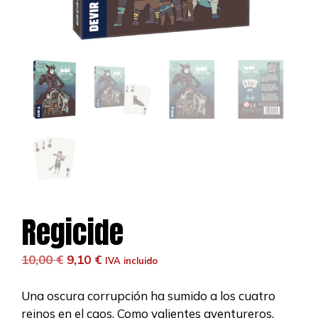
Regicide
El
El
10,00
€
9,10
€
IVA incluido
precio
precio
original
actual
Una oscura corrupción ha sumido a los cuatro
era:
es:
reinos en el caos. Como valientes aventureros,