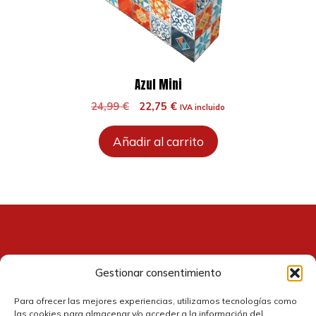
Azul Mini
El
El
24,99
€
22,75
€
IVA incluido
precio
precio
original
actual
Añadir al carrito
era:
es:
24,99 €.
22,75 €.
Gestionar consentimiento
Contacto
Para ofrecer las mejores experiencias, utilizamos tecnologías como
las cookies para almacenar y/o acceder a la información del