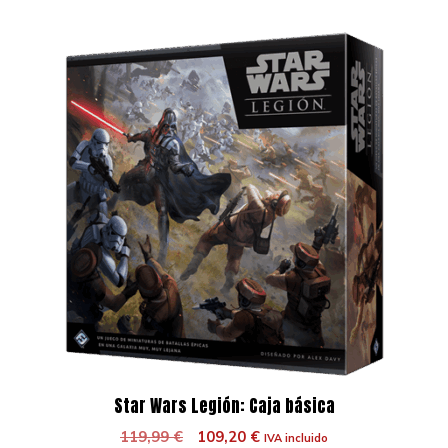
Star Wars Legión: Caja básica
El
El
119,99
€
109,20
€
IVA incluido