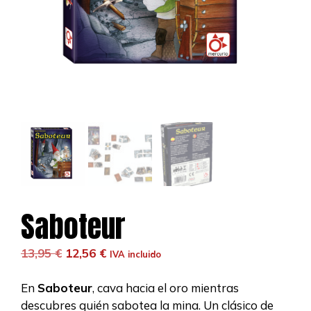
Saboteur
El
El
13,95
€
12,56
€
IVA incluido
precio
precio
original
actual
En
Saboteur
, cava hacia el oro mientras
era:
es:
descubres quién sabotea la mina. Un clásico de