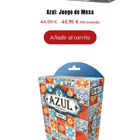
Azul: Juego de Mesa
El
El
44,99
€
40,95
€
IVA incluido
precio
precio
original
actual
Añadir al carrito
era:
es:
44,99 €.
40,95 €.