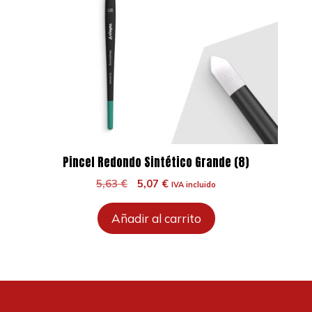
Pincel Redondo Sintético Grande (8)
El
El
5,63
€
5,07
€
IVA incluido
precio
precio
original
actual
Añadir al carrito
era:
es:
5,63 €.
5,07 €.