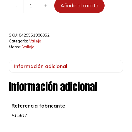
-
+
Añadir al carrito
SC407
-
Wild
Tuft
SKU:
8429551986052
Light
Categoría:
Vallejo
Green
Marca:
Vallejo
(4
mm)
Información adicional
cantidad
Información adicional
Referencia fabricante
SC407