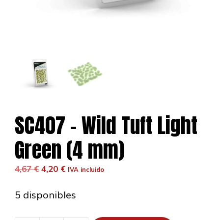
SC407 – Wild Tuft Light
Green (4 mm)
El
El
4,67
€
4,20
€
IVA incluido
precio
precio
original
actual
5 disponibles
era:
es:
4,67 €.
4,20 €.