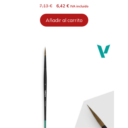
El
El
7,13
€
6,42
€
IVA incluido
precio
precio
original
actual
Añadir al carrito
era:
es:
7,13 €.
6,42 €.