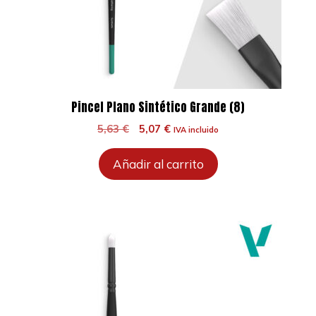
Pincel Plano Sintético Grande (8)
El
El
5,63
€
5,07
€
IVA incluido
precio
precio
original
actual
Añadir al carrito
era:
es:
5,63 €.
5,07 €.