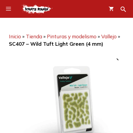
Saltar
Menú
al
contenido
Inicio
»
Tienda
»
Pinturas y modelismo
»
Vallejo
»
SC407 – Wild Tuft Light Green (4 mm)