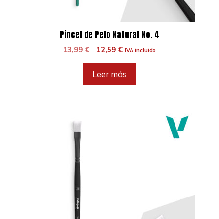
Pincel de Pelo Natural No. 4
El
El
13,99
€
12,59
€
IVA incluido
precio
precio
original
actual
Leer más
era:
es:
13,99 €.
12,59 €.