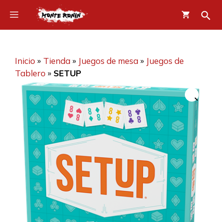
Saltar
Menú
al
contenido
Inicio
»
Tienda
»
Juegos de mesa
»
Juegos de
Tablero
»
SETUP