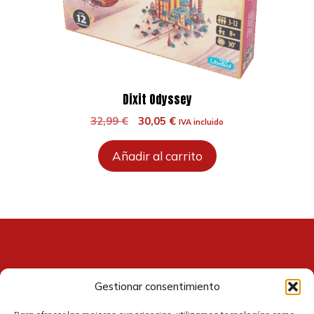
Dixit Odyssey
El
El
32,99
€
30,05
€
IVA incluido
precio
precio
original
actual
Añadir al carrito
era:
es:
32,99 €.
30,05 €.
Gestionar consentimiento