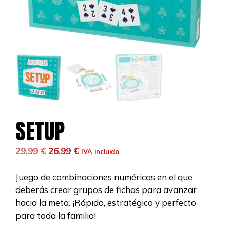
SETUP
El
El
29,99
€
26,99
€
IVA incluido
precio
precio
original
actual
Juego de combinaciones numéricas en el que
era:
es:
deberás crear grupos de fichas para avanzar
29,99 €.
26,99 €.
hacia la meta. ¡Rápido, estratégico y perfecto
para toda la familia!