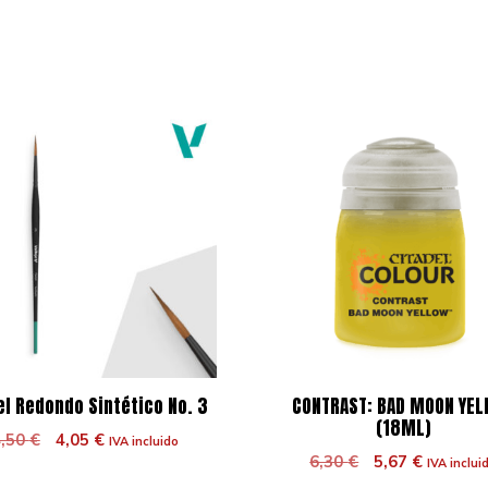
el Redondo Sintético No. 3
CONTRAST: BAD MOON YE
(18ML)
El
El
4,50
€
4,05
€
IVA incluido
El
El
precio
precio
6,30
€
5,67
€
IVA inclui
precio
precio
original
actual