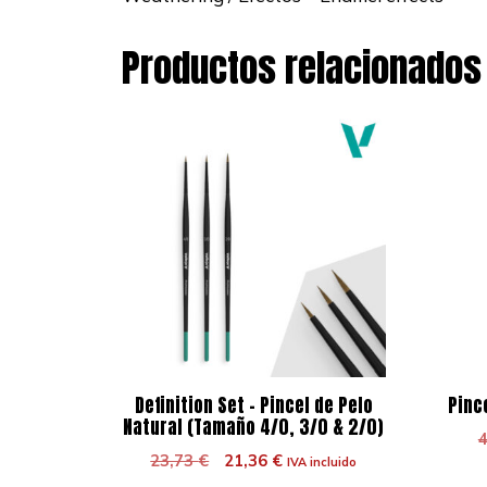
Productos relacionados
Definition Set – Pincel de Pelo
Pinc
Natural (Tamaño 4/0, 3/0 & 2/0)
El
El
23,73
€
21,36
€
IVA incluido
precio
precio