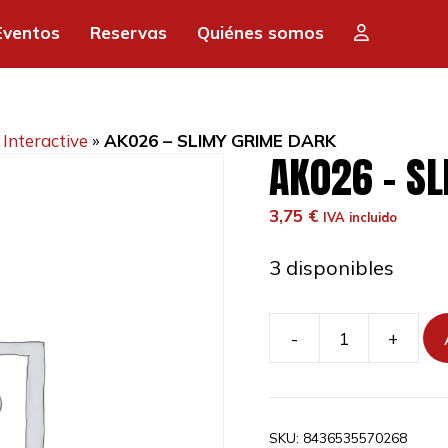
Eventos
Reservas
Quiénes somos
Interactive
»
AK026 – SLIMY GRIME DARK
AK026 – S
3,75
€
IVA incluido
3 disponibles
-
+
AK026
-
SLIMY
GRIME
SKU:
8436535570268