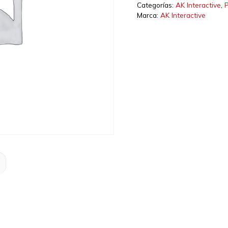
DARK
Categorías:
AK Interactive
,
P
cantidad
Marca:
AK Interactive