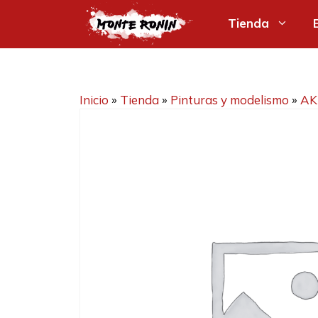
Saltar
Tienda
al
contenido
Inicio
»
Tienda
»
Pinturas y modelismo
»
AK 