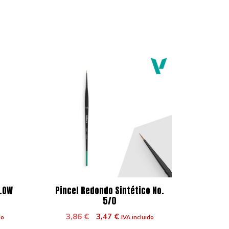
LLOW
Pincel Redondo Sintético No.
5/0
El
El
3,86
€
3,47
€
do
IVA incluido
precio
precio