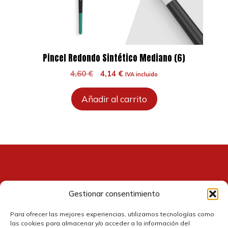
Pincel Redondo Sintético Mediano (6)
El
El
4,60
€
4,14
€
IVA incluido
precio
precio
original
actual
Añadir al carrito
era:
es:
4,60 €.
4,14 €.
Gestionar consentimiento
Contacto
Para ofrecer las mejores experiencias, utilizamos tecnologías como
las cookies para almacenar y/o acceder a la información del