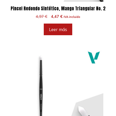
Pincel Redondo Sintético, Mango Triangular No. 2
El
El
4,97
€
4,47
€
IVA incluido
precio
precio
original
actual
Leer más
era:
es:
4,97 €.
4,47 €.