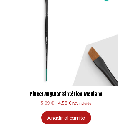
Pincel Angular Sintético Mediano
El
El
5,09
€
4,58
€
IVA incluido
precio
precio
original
actual
Añadir al carrito
era:
es:
5,09 €.
4,58 €.