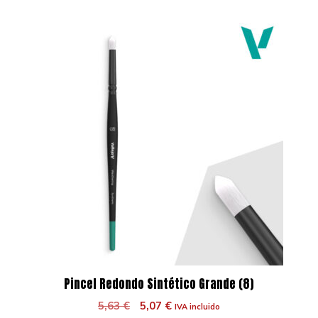
Pincel Redondo Sintético Grande (8)
El
El
5,63
€
5,07
€
IVA incluido