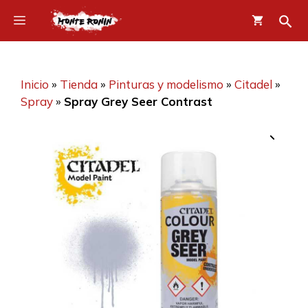
Saltar
Menú
al
contenido
Inicio
»
Tienda
»
Pinturas y modelismo
»
Citadel
»
Spray
»
Spray Grey Seer Contrast