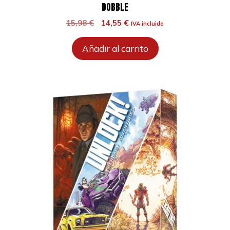
DOBBLE
El
El
15,98
€
14,55
€
IVA incluido
precio
precio
original
actual
Añadir al carrito
era:
es:
15,98 €.
14,55 €.