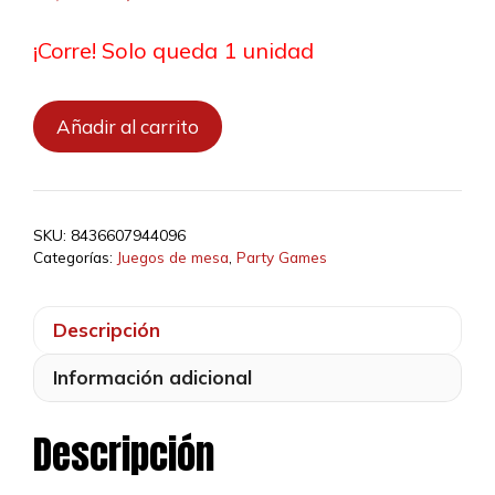
precio
precio
original
actual
¡Corre! Solo queda 1 unidad
era:
es:
25,00 €.
22,50 €.
Sushi
Añadir al carrito
Go
Gira
y
Come
SKU:
8436607944096
Dim
Categorías:
Juegos de mesa
,
Party Games
Sum
cantidad
Descripción
Información adicional
Descripción