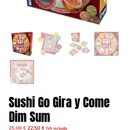
Sushi Go Gira y Come
Dim Sum
El
El
25,00
€
22,50
€
IVA incluido