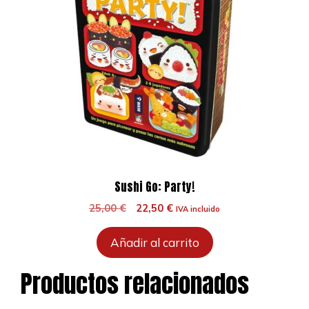
Sushi Go: Party!
El
El
25,00
€
22,50
€
IVA incluido
precio
precio
original
actual
Añadir al carrito
era:
es:
25,00 €.
22,50 €.
Productos relacionados