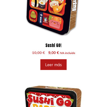
Sushi GO!
El
El
10,00
€
9,00
€
IVA incluido
precio
precio
original
actual
Leer más
era:
es:
10,00 €.
9,00 €.