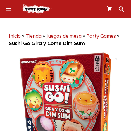
Saltar
Menú
al
contenido
Inicio
»
Tienda
»
Juegos de mesa
»
Party Games
»
Sushi Go Gira y Come Dim Sum