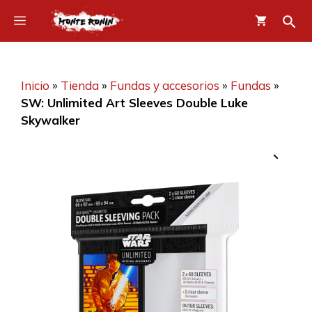
Saltar
Menú
al
contenido
Inicio
»
Tienda
»
Fundas y accesorios
»
Fundas
»
SW: Unlimited Art Sleeves Double Luke
Skywalker