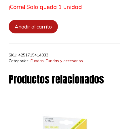
¡Corre! Solo queda 1 unidad
SW:
Añadir al carrito
Unlimited
Art
Sleeves
Double
SKU:
4251715414033
Luke
Categorías:
Fundas
,
Fundas y accesorios
Skywalker
cantidad
Productos relacionados