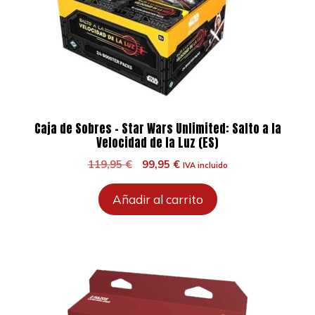
Caja de Sobres – Star Wars Unlimited: Salto a la
Velocidad de la Luz (ES)
El
El
119,95
€
99,95
€
IVA incluido
precio
precio
original
actual
Añadir al carrito
era:
es:
119,95 €.
99,95 €.