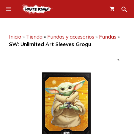
Saltar
Menú
al
contenido
Inicio
»
Tienda
»
Fundas y accesorios
»
Fundas
»
SW: Unlimited Art Sleeves Grogu