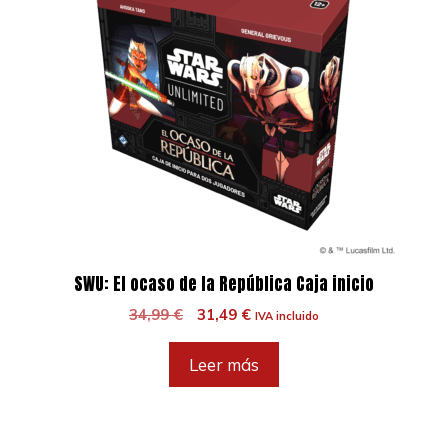
SWU: El ocaso de la República Caja inicio
El
El
34,99
€
31,49
€
IVA incluido
precio
precio
original
actual
Leer más
era:
es:
34,99 €.
31,49 €.