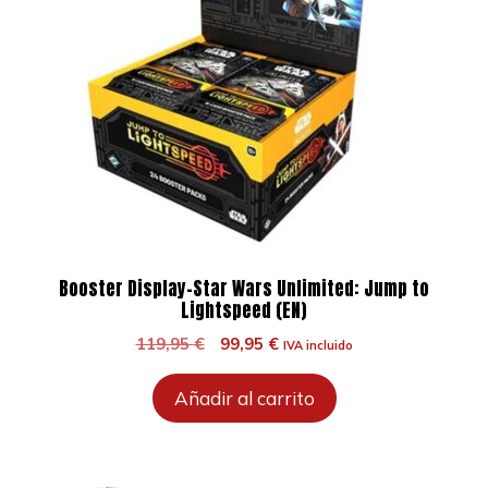
Booster Display-Star Wars Unlimited: Jump to
Lightspeed (EN)
El
El
119,95
€
99,95
€
IVA incluido
precio
precio
original
actual
Añadir al carrito
era:
es:
119,95 €.
99,95 €.