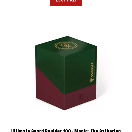
Ultimate Guard Boulder 100+ Magic: The Gathering