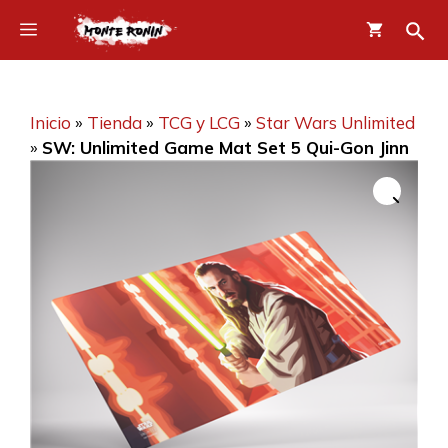
Saltar
Menú
al
contenido
Inicio
»
Tienda
»
TCG y LCG
»
Star Wars Unlimited
»
SW: Unlimited Game Mat Set 5 Qui-Gon Jinn