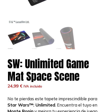
SW: Unlimited Game
Mat Space Scene
24,99
€
IVA incluido
No te pierdas este tapete imprescindible para
Star Wars™: Unlimited
. Encuentra el tuyo en
Monte Ronin
y mejora tu experiencia de juego