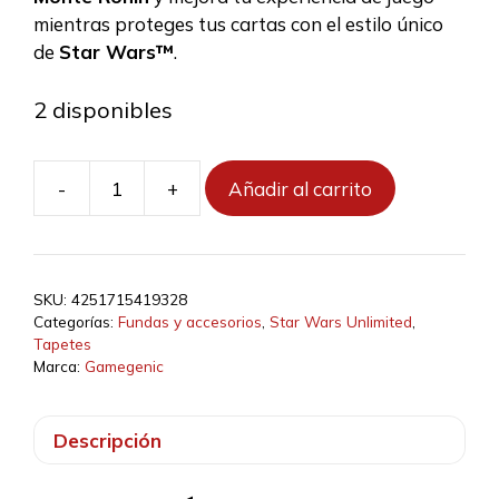
mientras proteges tus cartas con el estilo único
de
Star Wars™
.
2 disponibles
-
+
Añadir al carrito
SW:
Unlimited
Game
Mat
SKU:
4251715419328
Space
Categorías:
Fundas y accesorios
,
Star Wars Unlimited
,
Scene
Tapetes
cantidad
Marca:
Gamegenic
Descripción