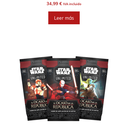
34,99
€
IVA incluido
Leer más