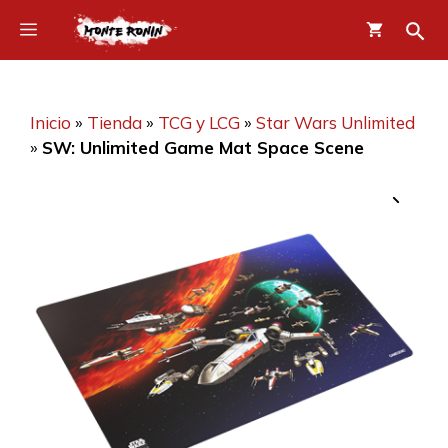
Saltar
Menú
al
contenido
Inicio
»
Tienda
»
TCG y LCG
»
Star Wars Unlimited
»
SW: Unlimited Game Mat Space Scene